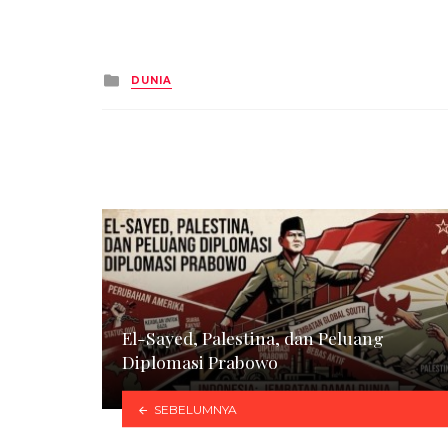
Posted
DUNIA
in
El-Sayed, Palestina, dan Peluang
Diplomasi Prabowo
SEBELUMNYA