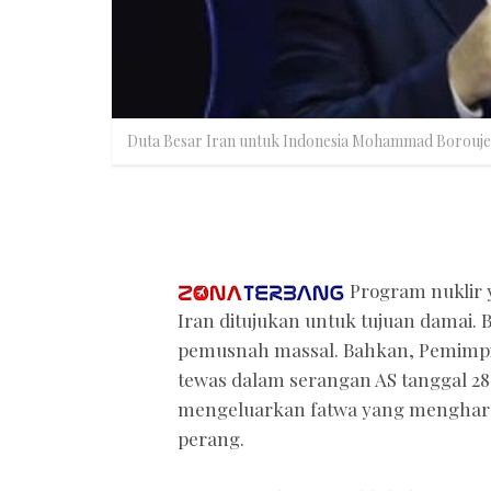
Duta Besar Iran untuk Indonesia Mohammad Borouje
Program nuklir 
Iran ditujukan untuk tujuan damai
pemusnah massal. Bahkan, Pemimpin
tewas dalam serangan AS tanggal 28 F
mengeluarkan fatwa yang menghar
perang.