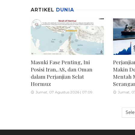
ARTIKEL
DUNIA
Masuki Fase Penting, Ini
Perjanji
Posisi Iran, AS, dan Oman
Makin De
dalam Perjanjian Selat
Mentah M
Hormuz
Serangan
Jumat, 07 Agustus 2026 | 07:09
Jumat, 07
Sel