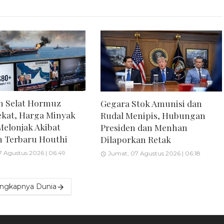
an Selat Hormuz
Gegara Stok Amunisi dan
kat, Harga Minyak
Rudal Menipis, Hubungan
elonjak Akibat
Presiden dan Menhan
 Terbaru Houthi
Dilaporkan Retak
 Agustus 2026 | 06:49
Jumat, 07 Agustus 2026 | 06:18
engkapnya Dunia