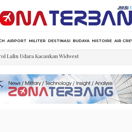
CH
AIRPORT
MILITER
DESTINASI
BUDAYA
HISTOIRE
AIR CR
ol Lalin Udara Kacaukan Widwest
a, dan Peluang Diplomasi Prabowo
an Masyarakat Perlu Gunakan Bahasa yang Santun
ris Tabrakan di Haneda
ewarganegaraan Lewat Kelahiran dan Larang “Wisata B
n: Jangan Sakiti Hati Rakyat
Ilmu Politik