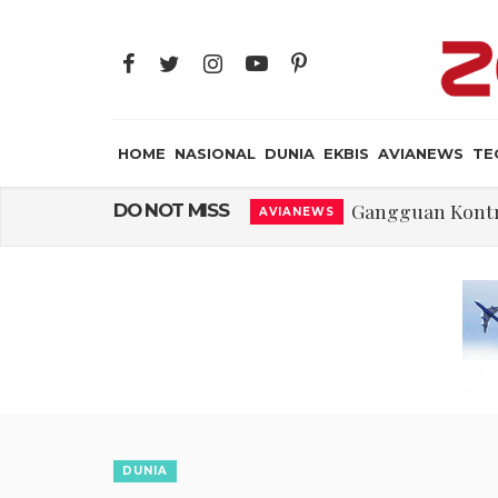
HOME
NASIONAL
DUNIA
EKBIS
AVIANEWS
TE
Gangguan Kontr
DO NOT MISS
AVIANEWS
El-Sayed, Palestin
DUNIA
FWK: Presiden d
NASIONAL
Dua Pesawat Nya
AVIANEWS
Trump Batasi Hak K
DUNIA
Sjafrie Sjamsoeddi
MILITER
Asal Muasal 
JAYA SUPRANA
DUNIA