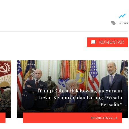
Tagg
Iran
with
KOMENTAR
Trump Batasi Hak Kewarganegaraan
Lewat Kelahiran dan Larang “Wisata
Bersalin”
BERIKUTNYA