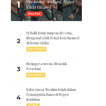
Digadang-gadang, Siapa
1
Kuda Hitam
MILITER
Di Balik Krisis Imigran di Ceuta,
Mengenal Lebih Dekat Kota Spanyol
2
di Benua Afrika
DESTINASI
Menjaga Generasi, Menolak
3
Persekusi
NASIONAL
Kubu Anwar Ibrahim Kalah dalam
Pemungutan Suara di Negeri
4
Sembilan
DUNIA