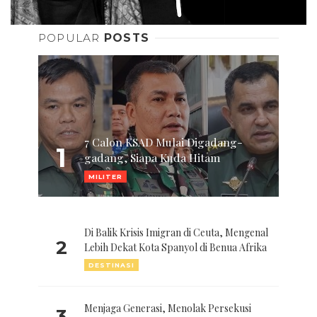
POPULAR
POSTS
7 Calon KSAD Mulai Digadang-
1
gadang, Siapa Kuda Hitam
MILITER
Di Balik Krisis Imigran di Ceuta, Mengenal
2
Lebih Dekat Kota Spanyol di Benua Afrika
DESTINASI
Menjaga Generasi, Menolak Persekusi
3