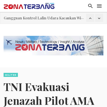
El-Sayed, Palestina, dan Peluang Diplomasi Prabowo
FWK: Presiden dan Masyarakat Perlu Gunakan Bahasa yang Santun
Dua Pesawat Nyaris Tabrakan di Haneda
Trump Batasi Hak Kewarganegaraan Lewat Kelahiran dan Larang “Wisata Bersalin”
Sjafrie Sjamsoeddin: Jangan Sakiti Hati Rakyat
Asal Muasal Ilmu Politik
Gangguan Kontrol Lalin Udara Kacaukan Widwest
MILITER
TNI Evakuasi
Jenazah Pilot AMA