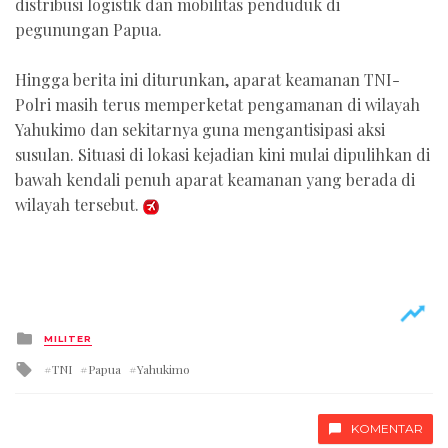
distribusi logistik dan mobilitas penduduk di
pegunungan Papua.
Hingga berita ini diturunkan, aparat keamanan TNI-
Polri masih terus memperketat pengamanan di wilayah
Yahukimo dan sekitarnya guna mengantisipasi aksi
susulan. Situasi di lokasi kejadian kini mulai dipulihkan di
bawah kendali penuh aparat keamanan yang berada di
wilayah tersebut.
Posted
MILITER
in
Tagged
TNI
Papua
Yahukimo
with
KOMENTAR