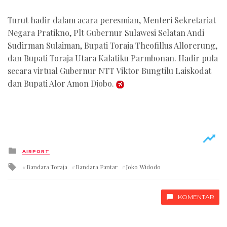
Turut hadir dalam acara peresmian, Menteri Sekretariat
Negara Pratikno, Plt Gubernur Sulawesi Selatan Andi
Sudirman Sulaiman, Bupati Toraja Theofillus Allorerung,
dan Bupati Toraja Utara Kalatiku Parmbonan. Hadir pula
secara virtual Gubernur NTT Viktor Bungtilu Laiskodat
dan Bupati Alor Amon Djobo.
Posted
AIRPORT
in
Tagged
Bandara Toraja
Bandara Pantar
Joko Widodo
with
KOMENTAR