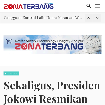
Gangguan Kontrol Lalin Udara Kacaukan Widwest
El-Sayed, Palestina, dan Peluang Diplomasi Prabowo
FWK: Presiden dan Masyarakat Perlu Gunakan Bahasa yang Santun
Dua Pesawat Nyaris Tabrakan di Haneda
Trump Batasi Hak Kewarganegaraan Lewat Kelahiran dan Larang “Wisata Bersalin”
Sjafrie Sjamsoeddin: Jangan Sakiti Hati Rakyat
Asal Muasal Ilmu Politik
AIRPORT
Sekaligus, Presiden
Jokowi Resmikan