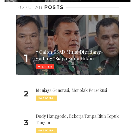
POPULAR
POSTS
7 Calon KSAD Mulai Digadang-
1
gadang, Siapa Kuda Hitam
MILITER
Menjaga Generasi, Menolak Persekusi
2
NASIONAL
Dody Hanggodo, Bekerja Tanpa Riuh Tepuk
3
Tangan
NASIONAL