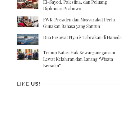
El-Sayed, Palestina, dan Peluang
Diplomasi Prabowo
FWK: Presiden dan Masyarakat Perlu
Gunakan Bahasa yang Santun
Dua Pesawat Nyaris Tabrakan di Haneda
Trump Batasi Hak Kewarganegaraan
Lewat Kelahiran dan Larang “Wisata
Bersalin”
LIKE
US!