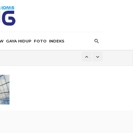
EW
GAYA HIDUP
FOTO
INDEKS
 Hormuz
bat Serangan Terbaru Houthi
 Krisis
Dilaporkan Retak
ersalin”