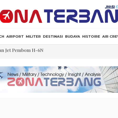
CH
AIRPORT
MILITER
DESTINASI
BUDAYA
HISTOIRE
AIR CR
an Jet Pembom H-6N
, Ini Posisi Iran, AS, dan Oman dalam Perjanjian Selat
ormuz Makin Dekat, Harga Minyak Mentah Melonjak Aki
ekati Titik Hancur, Presiden: Tekanan Asing Jadi Pemicu
i dan Rudal Menipis, Hubungan Presiden dan Menhan 
ris Tabrakan di Haneda
ewarganegaraan Lewat Kelahiran dan Larang “Wisata B