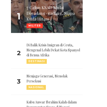
7 Calon KSAD Mulai
Digadang-gadang, Siapa
1
Kuda Hitam
MILITER
Di Balik Krisis Imigran di Ceuta,
Mengenal Lebih Dekat Kota Spanyol
2
di Benua Afrika
DESTINASI
Menjaga Generasi, Menolak
3
Persekusi
NASIONAL
Kubu Anwar Ibrahim Kalah dalam