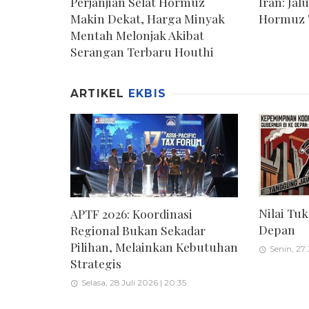
Perjanjian Selat Hormuz
Iran: Jal
Makin Dekat, Harga Minyak
Hormuz T
Mentah Melonjak Akibat
Serangan Terbaru Houthi
ARTIKEL
EKBIS
Nilai Tu
APTF 2026: Koordinasi
Depan
Regional Bukan Sekadar
Pilihan, Melainkan Kebutuhan
Senin, 27 
Strategis
Selasa, 28 Juli 2026 | 20:35