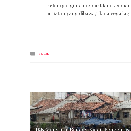
setempat guna memastikan keamanan
muatan yang dibawa,” kata Vega lagi
Posted
EKBIS
in
IKN Mengurai Benang Kusut Pengentas