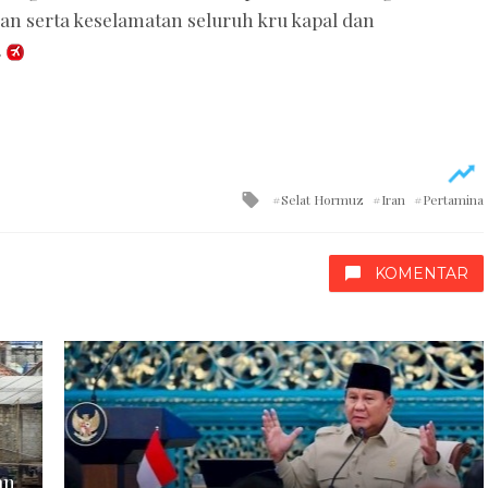
 serta keselamatan seluruh kru kapal dan
.
Tagged
Selat Hormuz
Iran
Pertamina
with
KOMENTAR
an