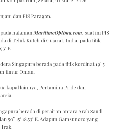
akan Kompas.com, Selasa, 10 Maret 2026.
injani dan PIS Paragon.
g
pada halaman
MaritimeOptima.com
, saat ini PIS
a di Teluk Kutch di Gujarat, India, pada titik
.93" E.
ra Singapura berada pada titik kordinat 19° 5'
airan timur Oman.
dua kapal lainnya, Pertamina Pride dan
arsia.
ngapura berada di perairan antara Arab Saudi
 dan 50° 15' 18.53" E. Adapun Gamsunoro yang
 Irak.