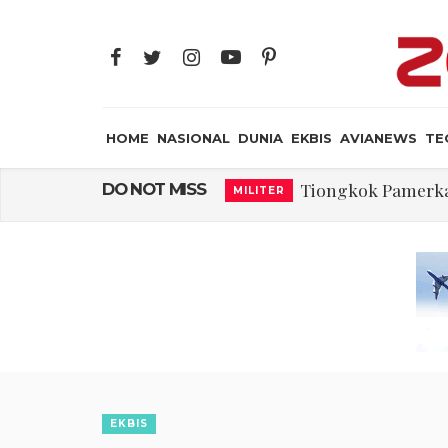
HOME
NASIONAL
DUNIA
EKBIS
AVIANEWS
TE
Tiongkok Pamerk
DO NOT MISS
MILITER
Masuki Fase Penting
DUNIA
Perjanjian Selat H
DUNIA
Pakar: Ekonomi D
NASIONAL
Gegara Stok Amunis
DUNIA
Dua Pesawat Nya
AVIANEWS
Trump Batasi Hak K
DUNIA
EKBIS