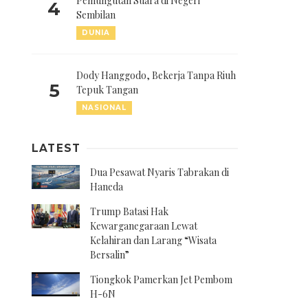
Pemungutan Suara di Negeri
4
Sembilan
DUNIA
Dody Hanggodo, Bekerja Tanpa Riuh
5
Tepuk Tangan
NASIONAL
LATEST
Dua Pesawat Nyaris Tabrakan di
Haneda
Trump Batasi Hak
Kewarganegaraan Lewat
Kelahiran dan Larang “Wisata
Bersalin”
Tiongkok Pamerkan Jet Pembom
H-6N