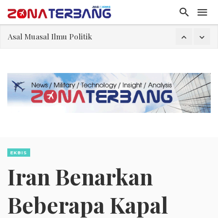
Gangguan Kontrol Lalin Udara Kacaukan Widwest
El-Sayed, Palestina, dan Peluang Diplomasi Prabowo
FWK: Presiden dan Masyarakat Perlu Gunakan Bahasa yang Santun
Dua Pesawat Nyaris Tabrakan di Haneda
Kedutaan Palestina Gelar Aksi Kerja Sukarela di Menteng sebagai Bentuk Terima Kasih kepada Indonesia
Sjafrie Sjamsoeddin: Jangan Sakiti Hati Rakyat
Asal Muasal Ilmu Politik
EKBIS
Iran Benarkan
Beberapa Kapal