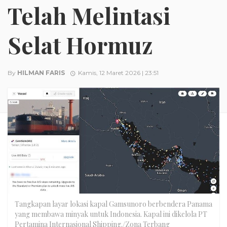
Telah Melintasi
Selat Hormuz
By
HILMAN FARIS
Kamis, 12 Maret 2026 | 23:51
Tangkapan layar lokasi kapal Gamsunoro berbendera Panama
yang membawa minyak untuk Indonesia. Kapal ini dikelola PT
Pertamina Internasional Shipping./Zona Terbang