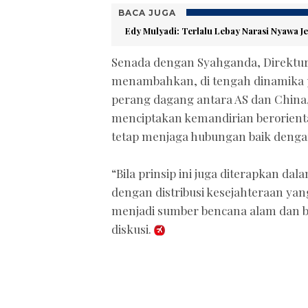
BACA JUGA
Edy Mulyadi: Terlalu Lebay Narasi Nyawa J
Senada dengan Syahganda, Direktur 
menambahkan, di tengah dinamika pol
perang dagang antara AS dan China,
menciptakan kemandirian berorienta
tetap menjaga hubungan baik denga
“Bila prinsip ini juga diterapkan da
dengan distribusi kesejahteraan yan
menjadi sumber bencana alam dan b
diskusi.