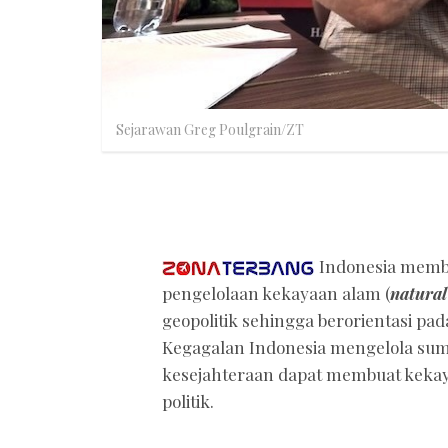
Sejarawan Greg Poulgrain/ZT
Indonesia membu
pengelolaan kekayaan alam (
natural
geopolitik sehingga berorientasi pad
Kegagalan Indonesia mengelola sum
kesejahteraan dapat membuat keka
politik.