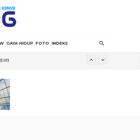
EW
GAYA HIDUP
FOTO
INDEKS
k
i
ngan