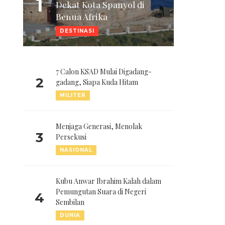
1
Dekat Kota Spanyol di
Benua Afrika
DESTINASI
7 Calon KSAD Mulai Digadang-
2
gadang, Siapa Kuda Hitam
MILITER
Menjaga Generasi, Menolak
3
Persekusi
NASIONAL
Kubu Anwar Ibrahim Kalah dalam
Pemungutan Suara di Negeri
4
Sembilan
DUNIA