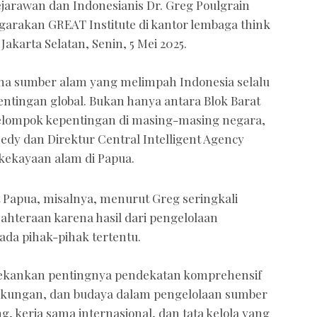
ejarawan dan Indonesianis Dr. Greg Poulgrain
arakan GREAT Institute di kantor lembaga think
Jakarta Selatan, Senin, 5 Mei 2025.
ena sumber alam yang melimpah Indonesia selalu
entingan global. Bukan hanya antara Blok Barat
 kelompok kepentingan di masing-masing negara,
nedy dan Direktur Central Intelligent Agency
 kekayaan alam di Papua.
Papua, misalnya, menurut Greg seringkali
ejahteraan karena hasil dari pengelolaan
a pihak-pihak tertentu.
nekankan pentingnya pendekatan komprehensif
gkungan, dan budaya dalam pengelolaan sumber
g, kerja sama internasional, dan tata kelola yang