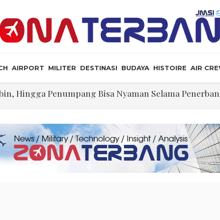
CH
AIRPORT
MILITER
DESTINASI
BUDAYA
HISTOIRE
AIR CR
illennium Opsi yang Dapat Diterima Secara Geopoliti
ng Dikerjakan Pilot Saat Melintas di Atas Samudera
ikeyi
lalu Lebay Narasi Nyawa Jenderal Listyo Hendak Dihabis
angkah Lagi Menuju Senat AS
tif Selat Hormuz Telah Disepakati
Kabin, Hingga Penumpang Bisa Nyaman Selama Penerba