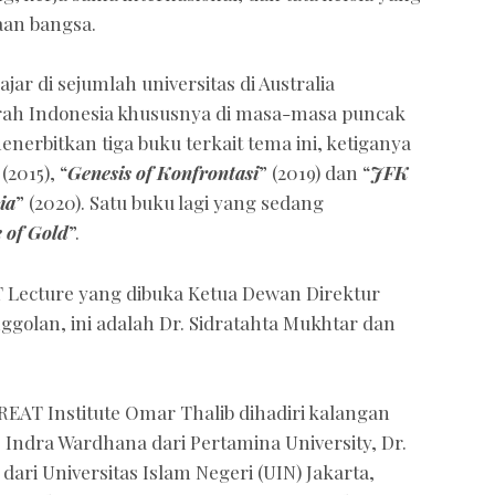
aan bangsa.
ar di sejumlah universitas di Australia
arah Indonesia khususnya di masa-masa puncak
enerbitkan tiga buku terkait tema ini, ketiganya
 (2015), “
Genesis of Konfrontasi
” (2019) dan “
JFK
ia
” (2020). Satu buku lagi yang sedang
 of Gold
”.
Lecture yang dibuka Ketua Dewan Direktur
ggolan, ini adalah Dr. Sidratahta Mukhtar dan
GREAT Institute Omar Thalib dihadiri kalangan
r. Indra Wardhana dari Pertamina University, Dr.
dari Universitas Islam Negeri (UIN) Jakarta,