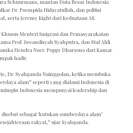
Laura Schuurmans, mantan Duta Besar Indonesia
lkar Dr. Poempida Hidayatulloh, dan politisi
af, serta Jeremy Kight dari Keduataan AS.
f Khusus Menteri Imigrasi dan Pemasyarakatan
gama Prof. Iswandisyah Syahputra, dan Staf Ahli
Hamka Hendra Noer. Poppy Dharsono dari Kamar
ampak hadir.
ute, Dr. Syahganda Nainggolan, ketika membuka
rdaya alam” seperti yang dialami Indonesia di
 pemimpin Indonesia mempunyai leadership dan
i disebut sebagai ‘kutukan sumberdaya alam’
sejahteraan rakyat,” ujar Syahganda.