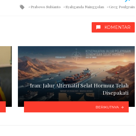
Tagged
Prabowo Subianto
Syahganda Nainggolan
Greg Poulgrain
with
KOMENTAR
Iran: Jalur Alternatif Selat Hormuz Telah
Disepakati
BERIKUTNYA