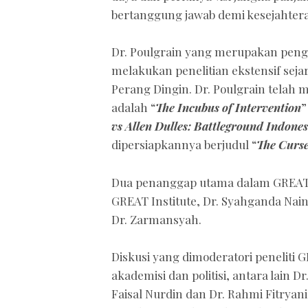
bertanggung jawab demi kesejahter
Dr. Poulgrain yang merupakan pengaj
melakukan penelitian ekstensif sej
Perang Dingin. Dr. Poulgrain telah m
adalah “
The Incubus of Intervention
”
vs Allen Dulles: Battleground Indones
dipersiapkannya berjudul “
The Curse
Dua penanggap utama dalam GREAT 
GREAT Institute, Dr. Syahganda Nain
Dr. Zarmansyah.
Diskusi yang dimoderatori peneliti 
akademisi dan politisi, antara lain D
Faisal Nurdin dan Dr. Rahmi Fitryani 