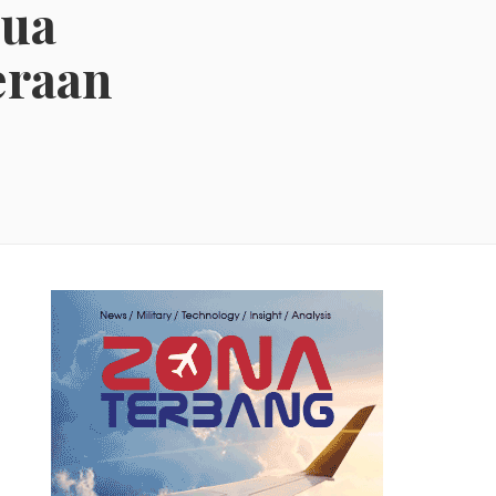
pua
eraan