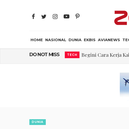
HOME
NASIONAL
DUNIA
EKBIS
AVIANEWS
TE
Embraer C-390 M
DO NOT MISS
AVIANEWS
Ternyata, Ini ya
AIR CREW
Rajkumari Ka
JAYA SUPRANA
Edy Mulyadi: Ter
NASIONAL
Abdul El-Sayed Sel
DUNIA
Iran: Jalur Alterna
DUNIA
Begini Cara Kerja 
TECH
DUNIA