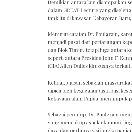
Demikian antara lain disampaikan s
dalam GREAT Lecture yang diselengg
tank itu di kawasan Kebayoran Baru, 
Menurut catatan Dr. Poulgrain, kar
menjadi pusat dari pertarungan kep
dan Blok Timur, tetapi juga antara
seperti antara Presiden John F. Ken
(CIA) Allen Dulles khususnya terkait
Ketidakpuasan sebagian masyarakat 
dipicu oleh kegagalan distribusi kes
kekayaan alam Papua menumpuk pad
Sebagai penutup, Dr. Poulgrain me
yang mencakup aspek ekonomi, lin
daya dan perlunya visi jangka panjan