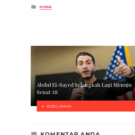
Posted
DUNIA
in
Abdul El-Sayed Selangkah Lagi Menuju
Senat AS
SEBELUMNYA
KOMENTAR ANDA