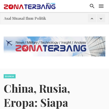
Gangguan Kontrol Lalin Udara Kacaukan Widwest
El-Sayed, Palestina, dan Peluang Diplomasi Prabowo
FWK: Presiden dan Masyarakat Perlu Gunakan Bahasa yang Santun
Dua Pesawat Nyaris Tabrakan di Haneda
Kedutaan Palestina Gelar Aksi Kerja Sukarela di Menteng sebagai Bentuk Terima Kasih kepada Indonesia
Sjafrie Sjamsoeddin: Jangan Sakiti Hati Rakyat
Asal Muasal Ilmu Politik
DUNIA
China, Rusia,
Eropa: Siapa