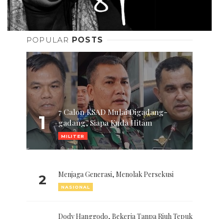
POPULAR
POSTS
7 Calon KSAD Mulai Digadang-
1
gadang, Siapa Kuda Hitam
MILITER
Menjaga Generasi, Menolak Persekusi
2
NASIONAL
Dody Hanggodo, Bekerja Tanpa Riuh Tepuk