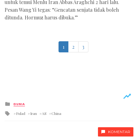
untuk temui Menlu Iran Abbas Araghchi 2 hari lalu.
Pesan Wang Yi tegas: “Gencatan senjata tidak boleh
ditunda. Hormuz harus dibuka.”
1
2
3
Posted
DUNIA
in
Tagged
Fulad
Iran
AS
China
with
KOMENTAR