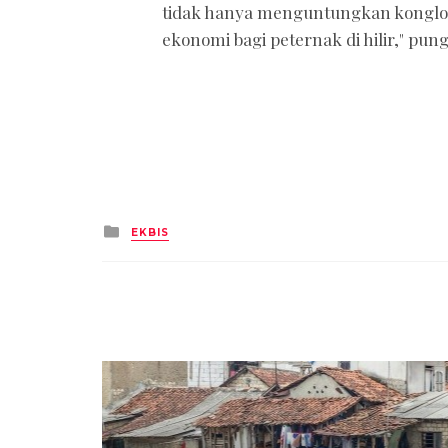
tidak hanya menguntungkan konglome
ekonomi bagi peternak di hilir," pung
Posted
EKBIS
in