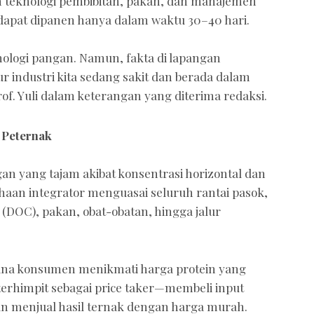
n teknologi pembibitan, pakan, dan manajemen
dapat dipanen hanya dalam waktu 30–40 hari.
knologi pangan. Namun, fakta di lapangan
 industri kita sedang sakit dan berada dalam
rof. Yuli dalam keterangan yang diterima redaksi.
n Peternak
gan yang tajam akibat konsentrasi horizontal dan
sahaan integrator menguasai seluruh rantai pasok,
 (DOC), pakan, obat-obatan, hingga jalur
 mana konsumen menikmati harga protein yang
terhimpit sebagai price taker—membeli input
n menjual hasil ternak dengan harga murah.