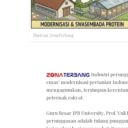
Ilustrasi: ZonaTerbang
Industri perung
emas" modernisasi pertanian Indones
mengagumkan, tersimpan kerentana
peternak rakyat.
Guru Besar IPB University, Prof. Yu
perunggasan adalah tulang punggun