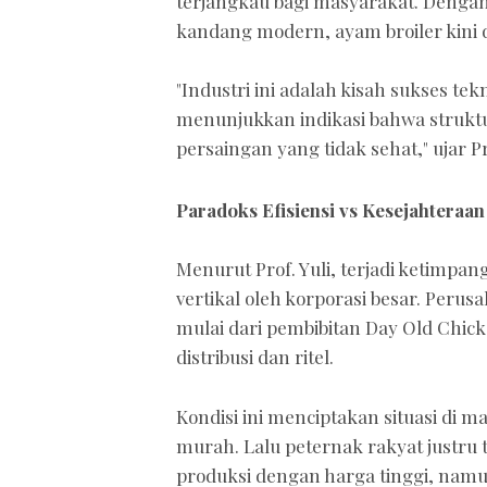
terjangkau bagi masyarakat. Denga
kandang modern, ayam broiler kini 
"Industri ini adalah kisah sukses te
menunjukkan indikasi bahwa struktur
persaingan yang tidak sehat," ujar P
Paradoks Efisiensi vs Kesejahteraa
Menurut Prof. Yuli, terjadi ketimpan
vertikal oleh korporasi besar. Peru
mulai dari pembibitan Day Old Chick
distribusi dan ritel.
Kondisi ini menciptakan situasi di
murah. Lalu peternak rakyat justru 
produksi dengan harga tinggi, namu