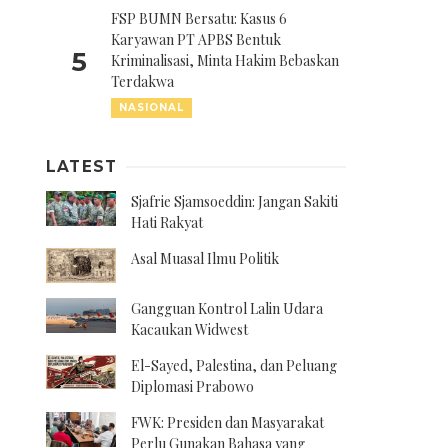
FSP BUMN Bersatu: Kasus 6
Karyawan PT APBS Bentuk
5
Kriminalisasi, Minta Hakim Bebaskan
Terdakwa
NASIONAL
LATEST
Sjafrie Sjamsoeddin: Jangan Sakiti
Hati Rakyat
Asal Muasal Ilmu Politik
Gangguan Kontrol Lalin Udara
Kacaukan Widwest
El-Sayed, Palestina, dan Peluang
Diplomasi Prabowo
FWK: Presiden dan Masyarakat
Perlu Gunakan Bahasa yang