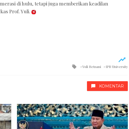
rasi di hulu, tetapi juga memberikan keadilan
kas Prof. Yuli.
Tagged
Yuli Retnani
IPB University
with
KOMENTAR