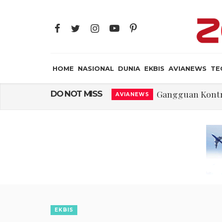
HOME
NASIONAL
DUNIA
EKBIS
AVIANEWS
TE
Gangguan Kontr
DO NOT MISS
AVIANEWS
El-Sayed, Palestin
DUNIA
FWK: Presiden d
NASIONAL
Dua Pesawat Nya
AVIANEWS
Trump Batasi Hak K
DUNIA
Sjafrie Sjamsoeddi
MILITER
Asal Muasal 
JAYA SUPRANA
EKBIS