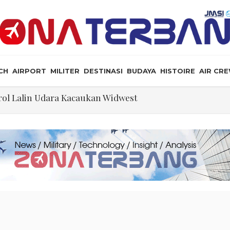
CH
AIRPORT
MILITER
DESTINASI
BUDAYA
HISTOIRE
AIR CR
ol Lalin Udara Kacaukan Widwest
a, dan Peluang Diplomasi Prabowo
an Masyarakat Perlu Gunakan Bahasa yang Santun
ris Tabrakan di Haneda
ewarganegaraan Lewat Kelahiran dan Larang “Wisata B
n: Jangan Sakiti Hati Rakyat
Ilmu Politik