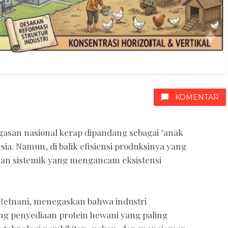
KOMENTAR
gasan nasional kerap dipandang sebagai "anak
ia. Namun, di balik efisiensi produksinya yang
n sistemik yang mengancam eksistensi
li Retnani, menegaskan bahwa industri
g penyediaan protein hewani yang paling