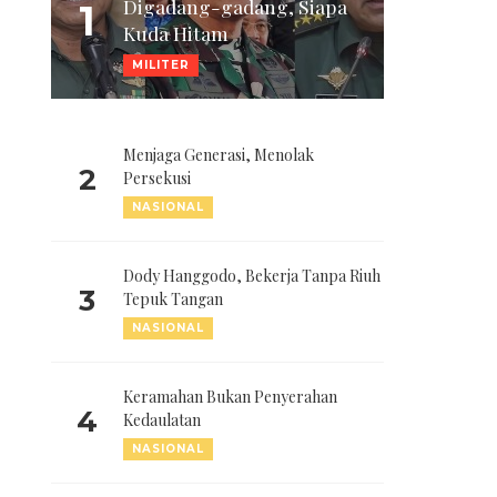
Digadang-gadang, Siapa
1
Kuda Hitam
MILITER
Menjaga Generasi, Menolak
2
Persekusi
NASIONAL
Dody Hanggodo, Bekerja Tanpa Riuh
3
Tepuk Tangan
NASIONAL
Keramahan Bukan Penyerahan
4
Kedaulatan
NASIONAL