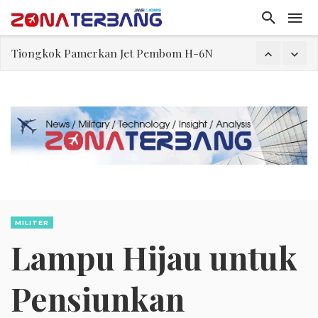
Masuki Fase Penting, Ini Posisi Iran, AS, dan Oman dalam Perjanjian Selat Hormuz
Perjanjian Selat Hormuz Makin Dekat, Harga Minyak Mentah Melonjak Akibat Serangan Terbaru Houthi
Pakar: Ekonomi Dekati Titik Hancur, Presiden: Tekanan Asing Jadi Pemicu Krisis
Gegara Stok Amunisi dan Rudal Menipis, Hubungan Presiden dan Menhan Dilaporkan Retak
Dua Pesawat Nyaris Tabrakan di Haneda
Trump Batasi Hak Kewarganegaraan Lewat Kelahiran dan Larang “Wisata Bersalin”
Tiongkok Pamerkan Jet Pembom H-6N
MILITER
Lampu Hijau untuk
Pensiunkan