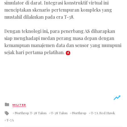
simulator di darat. Integrasi konstruktif virtual ini
menciptakan skenario pertempuran kompleks yang
mustahil dilakukan pada era T-38.
Dengan teknologi ini, para penerbang AS diharapkan
siap menghadapi medan perang masa depan dengan
kemampuan manajemen data dan sensor yang mumpuni
sejak hari pertama pelatihan.
Posted
MILITER
in
Tagged
Northrop T-38 Talon
T-38 Talon
Northrop
T-7A Red Hawk
with
T-7A