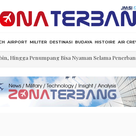
CH
AIRPORT
MILITER
DESTINASI
BUDAYA
HISTOIRE
AIR CR
Kabin, Hingga Penumpang Bisa Nyaman Selama Penerba
illennium Opsi yang Dapat Diterima Secara Geopoliti
ng Dikerjakan Pilot Saat Melintas di Atas Samudera
ikeyi
lalu Lebay Narasi Nyawa Jenderal Listyo Hendak Dihabis
angkah Lagi Menuju Senat AS
tif Selat Hormuz Telah Disepakati