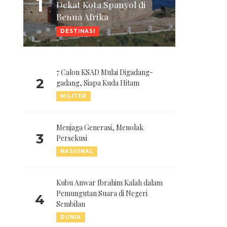
1
Dekat Kota Spanyol di
Benua Afrika
DESTINASI
7 Calon KSAD Mulai Digadang-
2
gadang, Siapa Kuda Hitam
MILITER
Menjaga Generasi, Menolak
3
Persekusi
NASIONAL
Kubu Anwar Ibrahim Kalah dalam
Pemungutan Suara di Negeri
4
Sembilan
DUNIA