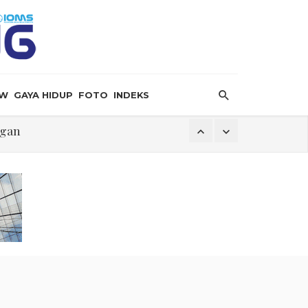
EW
GAYA HIDUP
FOTO
INDEKS
ngan
k
i