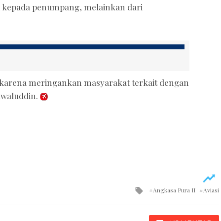
n kepada penumpang, melainkan dari
if karena meringankan masyarakat terkait dengan
Awaluddin.
Tagged
Angkasa Pura II
Aviasi
with