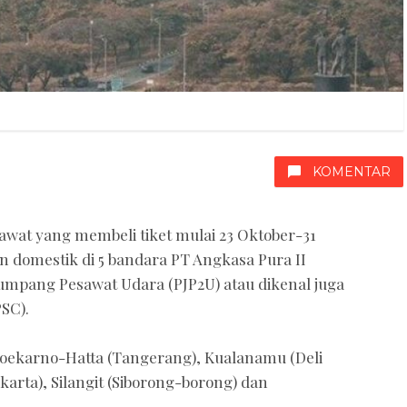
KOMENTAR
at yang membeli tiket mulai 23 Oktober-31
 domestik di 5 bandara PT Angkasa Pura II
numpang Pesawat Udara (PJP2U) atau dikenal juga
SC).
Soekarno-Hatta (Tangerang), Kualanamu (Deli
arta), Silangit (Siborong-borong) dan