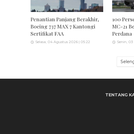
Penantian Panjang Berakhir,
100 Pers
Boeing 737 MAX 7 Kantongi
MC-21 Be
Sertifikat FAA
Perdana
Selasa, 04 Agustus 2026 | 05:22
Senin, 03
Selen
TENTANG K