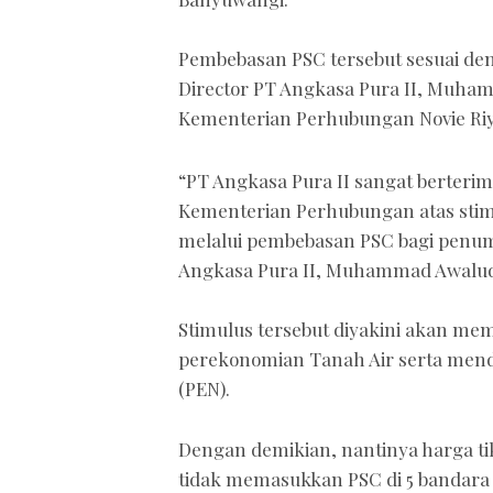
Pembebasan PSC tersebut sesuai de
Director PT Angkasa Pura II, Muha
Kementerian Perhubungan Novie Riyan
“PT Angkasa Pura II sangat berteri
Kementerian Perhubungan atas stim
melalui pembebasan PSC bagi penump
Angkasa Pura II, Muhammad Awaludd
Stimulus tersebut diyakini akan me
perekonomian Tanah Air serta men
(PEN).
Dengan demikian, nantinya harga tik
tidak memasukkan PSC di 5 bandara P