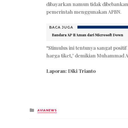
dibayarkan namun tidak dibebanka
pemerintah menggunakan APBN.
BACA JUGA
Bandara AP II Aman dari Microsoft Down
“Stimulus ini tentunya sangat posit
harga tiket," demikian Muhammad 
Laporan: Diki Trianto
Posted
AVIANEWS
in