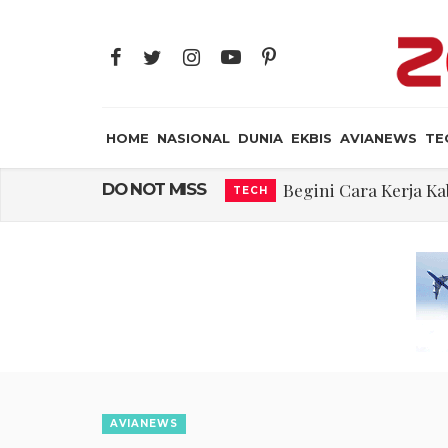
HOME
NASIONAL
DUNIA
EKBIS
AVIANEWS
TE
Begini Cara Kerja 
DO NOT MISS
TECH
Embraer C-390 M
AVIANEWS
Ternyata, Ini ya
AIR CREW
Rajkumari Ka
JAYA SUPRANA
Edy Mulyadi: Ter
NASIONAL
Abdul El-Sayed Sel
DUNIA
Iran: Jalur Alterna
DUNIA
AVIANEWS