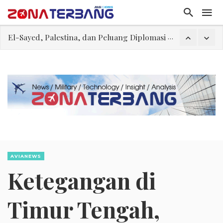
FWK: Presiden dan Masyarakat Perlu Gunakan Bahasa yang Santun
Dua Pesawat Nyaris Tabrakan di Haneda
Trump Batasi Hak Kewarganegaraan Lewat Kelahiran dan Larang “Wisata Bersalin”
Megaproyek Panas Bumi PT Star Energy Dikeluhkan Warga Lampung Barat, Rumah Rusak hingga Dugaan Pelanggaran Lingkungan
Asal Muasal Ilmu Politik
Gangguan Kontrol Lalin Udara Kacaukan Widwest
El-Sayed, Palestina, dan Peluang Diplomasi Prabowo
AVIANEWS
Ketegangan di
Timur Tengah,