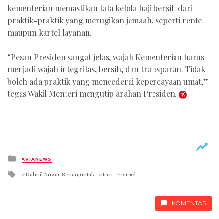
kementerian memastikan tata kelola haji bersih dari
praktik-praktik yang merugikan jemaah, seperti rente
maupun kartel layanan.
“Pesan Presiden sangat jelas, wajah Kementerian harus
menjadi wajah integritas, bersih, dan transparan. Tidak
boleh ada praktik yang mencederai kepercayaan umat,”
tegas Wakil Menteri mengutip arahan Presiden.
Posted
AVIANEWS
in
Tagged
Dahnil Anzar Simanjuntak
Iran
Israel
with
KOMENTAR