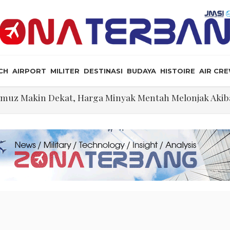
CH
AIRPORT
MILITER
DESTINASI
BUDAYA
HISTOIRE
AIR CR
ormuz Makin Dekat, Harga Minyak Mentah Melonjak Aki
ekati Titik Hancur, Presiden: Tekanan Asing Jadi Pemicu
i dan Rudal Menipis, Hubungan Presiden dan Menhan 
 Story”
angkah Lagi Menuju Senat AS
an Jet Pembom H-6N
, Ini Posisi Iran, AS, dan Oman dalam Perjanjian Selat