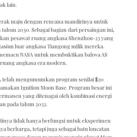
k lain.
ergerak maju dengan rencana mandirinya untuk
ahun 2030. Sebagai bagian dari persaingan ini,
rkan pesawat ruang angkasa Shenzhou-23 yang
tasiun luar angkasa Tiangong milik mereka.
n memacu NASA untuk membuktikan bahwa AS
ruang angkasa era modern.
A telah mengumumkan program senilai $20
dinamakan Ignition Moon Base. Program besar ini
rmanen yang ditenagai oleh kombinasi energi
lan pada tahun 2032.
tinya tidak hanya berfungsi untuk eksperimen
 berharga, tetapi juga sebagai batu loncatan
nan masa depan manusia menuju planet Mars.