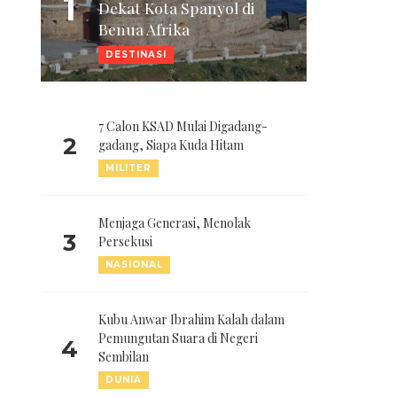
1
Dekat Kota Spanyol di
Benua Afrika
DESTINASI
7 Calon KSAD Mulai Digadang-
2
gadang, Siapa Kuda Hitam
MILITER
Menjaga Generasi, Menolak
3
Persekusi
NASIONAL
Kubu Anwar Ibrahim Kalah dalam
Pemungutan Suara di Negeri
4
Sembilan
DUNIA