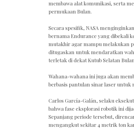
membawa alat komunikasi, serta me
permukaan Bulan.
Secara spesifik, NASA mengingink
bernama Endurance yang dibekali k
mutakhir agar mampu melakukan pend
ditugaskan untuk mendaratkan waha
terletak di dekat Kutub Selatan Bulan
Wahana-wahana ini juga akan memba
berbasis pantulan sinar laser untu
Carlos García-Galán, selaku ekseku
bahwa fase eksplorasi robotik ini d
Sepanjang periode tersebut, direnca
mengangkut sekitar 4 metrik ton kar