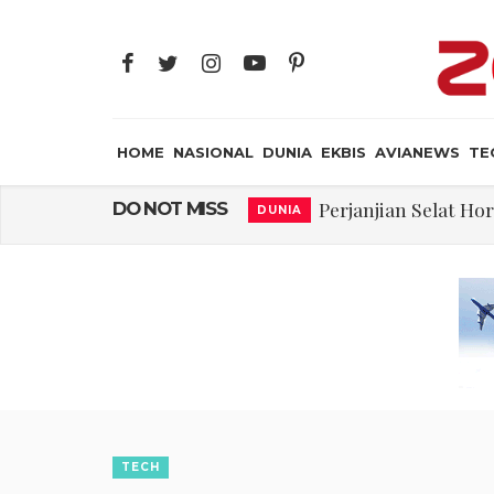
HOME
NASIONAL
DUNIA
EKBIS
AVIANEWS
TE
Perjanjian Selat H
DO NOT MISS
DUNIA
Pakar: Ekonomi D
NASIONAL
Gegara Stok Amunis
DUNIA
Filsafat “Toy
JAYA SUPRANA
Abdul El-Sayed Sel
DUNIA
Tiongkok Pamerk
MILITER
Masuki Fase Penting
DUNIA
TECH