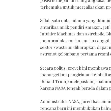
posisi terdepan di ruang angkasa, 
terkemuka untuk merealisasikan pro
Salah satu mitra utama yang ditunj
antariksa milik pendiri Amazon, Jef
Intuitive Machines dan Astrobotic,
memproduksi mesin-mesin canggih 
sektor swasta ini diharapkan dapat
astronot gelombang pertama resmi di
Secara politis, proyek ini membawa 
menargetkan pengiriman kembali as
Donald Trump melepaskan jabatannya
karena NASA tengah berada dalam p
Administrator NASA, Jared Isaacma
rencana baru ini membuktikan bahwa