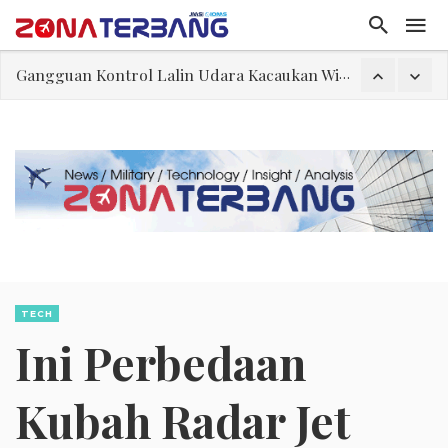
El-Sayed, Palestina, dan Peluang Diplomasi Prabowo
FWK: Presiden dan Masyarakat Perlu Gunakan Bahasa yang Santun
Dua Pesawat Nyaris Tabrakan di Haneda
Trump Batasi Hak Kewarganegaraan Lewat Kelahiran dan Larang “Wisata Bersalin”
Sjafrie Sjamsoeddin: Jangan Sakiti Hati Rakyat
Asal Muasal Ilmu Politik
Gangguan Kontrol Lalin Udara Kacaukan Widwest
TECH
Ini Perbedaan
Kubah Radar Jet