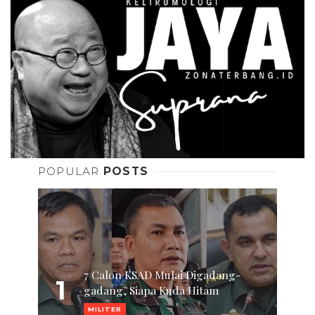
POPULAR
POSTS
7 Calon KSAD Mulai Digadang-
1
gadang, Siapa Kuda Hitam
MILITER