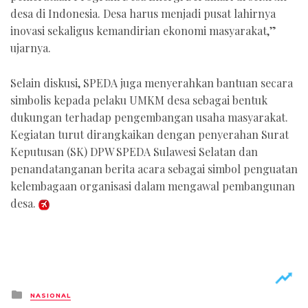
desa di Indonesia. Desa harus menjadi pusat lahirnya
inovasi sekaligus kemandirian ekonomi masyarakat,”
ujarnya.
Selain diskusi, SPEDA juga menyerahkan bantuan secara
simbolis kepada pelaku UMKM desa sebagai bentuk
dukungan terhadap pengembangan usaha masyarakat.
Kegiatan turut dirangkaikan dengan penyerahan Surat
Keputusan (SK) DPW SPEDA Sulawesi Selatan dan
penandatanganan berita acara sebagai simbol penguatan
kelembagaan organisasi dalam mengawal pembangunan
desa.
Posted
NASIONAL
in