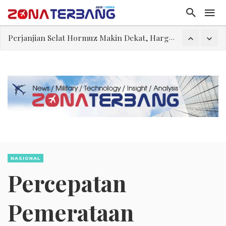
Pakar: Ekonomi Dekati Titik Hancur, Presiden: Tekanan Asing Jadi Pemicu Krisis
Gegara Stok Amunisi dan Rudal Menipis, Hubungan Presiden dan Menhan Dilaporkan Retak
Filsafat “Toy Story”
Abdul El-Sayed Selangkah Lagi Menuju Senat AS
Tiongkok Pamerkan Jet Pembom H-6N
Masuki Fase Penting, Ini Posisi Iran, AS, dan Oman dalam Perjanjian Selat Hormuz
Perjanjian Selat Hormuz Makin Dekat, Harga Minyak Mentah Melonjak Akibat Serangan Terbaru Houthi
NASIONAL
Percepatan
Pemerataan