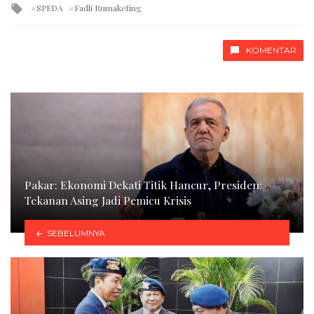
Tagged
SPEDA
Fadli Rumakefing
with
KOMENTAR
Pakar: Ekonomi Dekati Titik Hancur, Presiden:
Tekanan Asing Jadi Pemicu Krisis
SEBELUMNYA