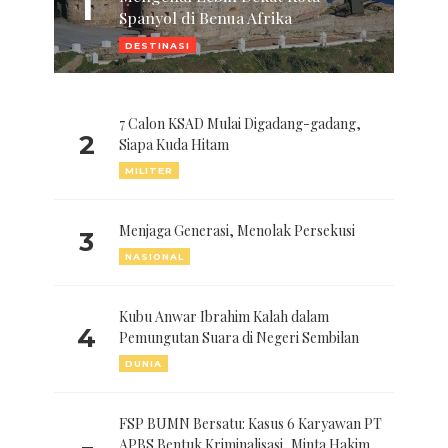
1
Spanyol di Benua Afrika
DESTINASI
7 Calon KSAD Mulai Digadang-gadang,
2
Siapa Kuda Hitam
MILITER
Menjaga Generasi, Menolak Persekusi
3
NASIONAL
Kubu Anwar Ibrahim Kalah dalam
4
Pemungutan Suara di Negeri Sembilan
DUNIA
FSP BUMN Bersatu: Kasus 6 Karyawan PT
APBS Bentuk Kriminalisasi, Minta Hakim