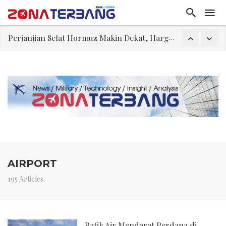
Perjanjian Selat Hormuz Makin Dekat, Harga Minyak Mentah Melonjak Akibat Serangan Terbaru Houthi
Pakar: Ekonomi Dekati Titik Hancur, Presiden: Tekanan Asing Jadi Pemicu Krisis
Gegara Stok Amunisi dan Rudal Menipis, Hubungan Presiden dan Menhan Dilaporkan Retak
Filsafat “Toy Story”
Abdul El-Sayed Selangkah Lagi Menuju Senat AS
Tiongkok Pamerkan Jet Pembom H-6N
Masuki Fase Penting, Ini Posisi Iran, AS, dan Oman dalam Perjanjian Selat Hormuz
AIRPORT
195 Articles.
Batik Air Mendarat Perdana di