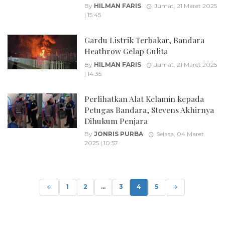
By
HILMAN FARIS
Jumat, 21 Maret 2025
| 15:45
Gardu Listrik Terbakar, Bandara
Heathrow Gelap Gulita
By
HILMAN FARIS
Jumat, 21 Maret 2025
| 14:35
Perlihatkan Alat Kelamin kepada
Petugas Bandara, Stevens Akhirnya
Dihukum Penjara
By
JONRIS PURBA
Selasa, 04 Maret
2025 | 10:57
Posts
navigation
1
2
...
3
4
5