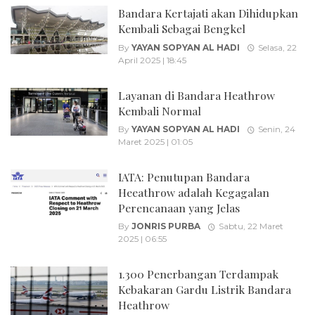
Bandara Kertajati akan Dihidupkan
Kembali Sebagai Bengkel
By
YAYAN SOPYAN AL HADI
Selasa, 22
April 2025 | 18:45
Layanan di Bandara Heathrow
Kembali Normal
By
YAYAN SOPYAN AL HADI
Senin, 24
Maret 2025 | 01:05
IATA: Penutupan Bandara
Heeathrow adalah Kegagalan
Perencanaan yang Jelas
By
JONRIS PURBA
Sabtu, 22 Maret
2025 | 06:55
1.300 Penerbangan Terdampak
Kebakaran Gardu Listrik Bandara
Heathrow