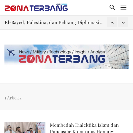
El-Sayed, Palestina, dan Peluang Diplomasi Prabowo
FWK: Presiden dan Masyarakat Perlu Gunakan Bahasa yang Santun
Dua Pesawat Nyaris Tabrakan di Haneda
Trump Batasi Hak Kewarganegaraan Lewat Kelahiran dan Larang “Wisata Bersalin”
Megaproyek Panas Bumi PT Star Energy Dikeluhkan Warga Lampung Barat, Rumah Rusak hingga Dugaan Pelanggaran Lingkungan
Asal Muasal Ilmu Politik
Gangguan Kontrol Lalin Udara Kacaukan Widwest
1 Articles.
Membedah Dialektika Islam dan
Pancasila: Komunitas Henang-