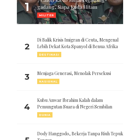
1
gadang, Siapa Kuda Hitam
MILITER
Di Balik Krisis Imigran di Ceuta, Mengenal
2
Lebih Dekat Kota Spanyol di Benua Afrika
DESTINASI
Menjaga Generasi, Menolak Persekusi
3
NASIONAL
Kubu Anwar Ibrahim Kalah dalam
4
Pemungutan Suara di Negeri Sembilan
DUNIA
Dody Hanggodo, Bekerja Tanpa Riuh Tepuk