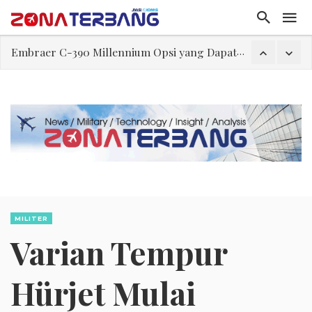
Embraer C-390 Millennium Opsi yang Dapat Diterima Secara Geopolitik
Ternyata, Ini yang Dikerjakan Pilot Saat Melintas di Atas Samudera
Rajkumari Kaikeyi
Edy Mulyadi: Terlalu Lebay Narasi Nyawa Jenderal Listyo Hendak Dihabisi
Abdul El-Sayed Selangkah Lagi Menuju Senat AS
Iran: Jalur Alternatif Selat Hormuz Telah Disepakati
Begini Cara Kerja Kabin, Hingga Penumpang Bisa Nyaman Selama Penerbangan
MILITER
Varian Tempur
Hürjet Mulai