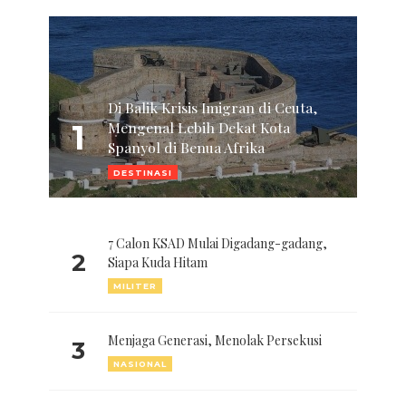
Di Balik Krisis Imigran di Ceuta,
1
Mengenal Lebih Dekat Kota
Spanyol di Benua Afrika
DESTINASI
7 Calon KSAD Mulai Digadang-gadang,
2
Siapa Kuda Hitam
MILITER
Menjaga Generasi, Menolak Persekusi
3
NASIONAL