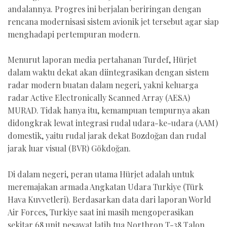
andalannya. Progres ini berjalan beriringan dengan
rencana modernisasi sistem avionik jet tersebut agar siap
menghadapi pertempuran modern.
Menurut laporan media pertahanan Turdef, Hürjet
dalam waktu dekat akan diintegrasikan dengan sistem
radar modern buatan dalam negeri, yakni keluarga
radar Active Electronically Scanned Array (AESA)
MURAD. Tidak hanya itu, kemampuan tempurnya akan
didongkrak lewat integrasi rudal udara-ke-udara (AAM)
domestik, yaitu rudal jarak dekat Bozdoğan dan rudal
jarak luar visual (BVR) Gökdoğan.
Di dalam negeri, peran utama Hürjet adalah untuk
meremajakan armada Angkatan Udara Turkiye (Türk
Hava Kuvvetleri). Berdasarkan data dari laporan World
Air Forces, Turkiye saat ini masih mengoperasikan
sekitar 68 unit pesawat latih tua Northrop T-38 Talon.