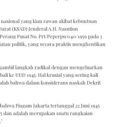
n nasional yang kian rawan akibat kebuntuan
Darat (KSAD) Jenderal A.H. Nasution
erang Pusat No. Prt/Peperpu/040/1959 pada 3
atan politik, yang secara praktis menghentikan
gambil langkah radikal dengan mengeluarkan
bali ke UUD 1945. Hal krusial yang sering kali
dalah bahwa dalam konsiderans naskah Dekrit
hwa Piagam Jakarta tertanggal 22 Juni 1945
5 dan adalah merupakan suatu rangkaian
."