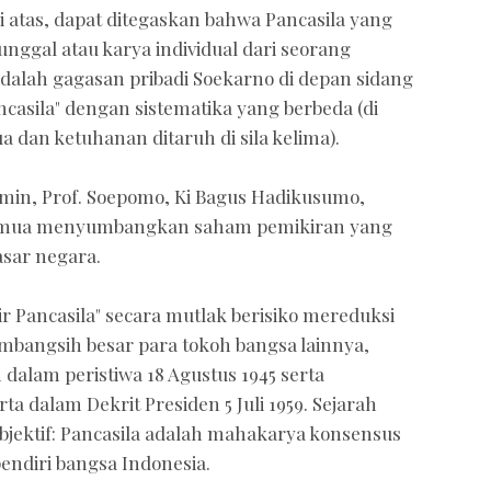
 atas, dapat ditegaskan bahwa Pancasila yang
tunggal atau karya individual dari seorang
 adalah gagasan pribadi Soekarno di depan sidang
sila" dengan sistematika yang berbeda (di
 dan ketuhanan ditaruh di sila kelima).
n, Prof. Soepomo, Ki Bagus Hadikusumo,
semua menyumbangkan saham pemikiran yang
sar negara.
ir Pancasila" secara mutlak berisiko mereduksi
umbangsih besar para tokoh bangsa lainnya,
 dalam peristiwa 18 Agustus 1945 serta
a dalam Dekrit Presiden 5 Juli 1959. Sejarah
bjektif: Pancasila adalah mahakarya konsensus
endiri bangsa Indonesia.