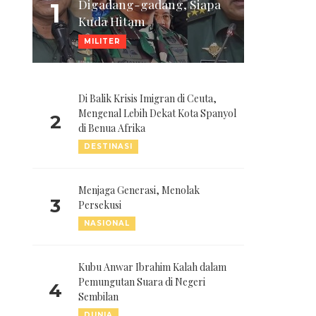
Digadang-gadang, Siapa
1
Kuda Hitam
MILITER
Di Balik Krisis Imigran di Ceuta,
Mengenal Lebih Dekat Kota Spanyol
2
di Benua Afrika
DESTINASI
Menjaga Generasi, Menolak
3
Persekusi
NASIONAL
Kubu Anwar Ibrahim Kalah dalam
Pemungutan Suara di Negeri
4
Sembilan
DUNIA