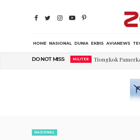
HOME
NASIONAL
DUNIA
EKBIS
AVIANEWS
TE
Tiongkok Pamerk
DO NOT MISS
MILITER
Masuki Fase Penting
DUNIA
Perjanjian Selat H
DUNIA
Pakar: Ekonomi D
NASIONAL
Gegara Stok Amunis
DUNIA
Trump Batasi Hak K
DUNIA
Megaproyek Panas Bu
NASIONAL
NASIONAL