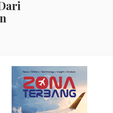
Dari
en