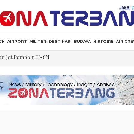
CH
AIRPORT
MILITER
DESTINASI
BUDAYA
HISTOIRE
AIR CR
an Jet Pembom H-6N
, Ini Posisi Iran, AS, dan Oman dalam Perjanjian Selat
ormuz Makin Dekat, Harga Minyak Mentah Melonjak Aki
ekati Titik Hancur, Presiden: Tekanan Asing Jadi Pemicu
i dan Rudal Menipis, Hubungan Presiden dan Menhan 
ewarganegaraan Lewat Kelahiran dan Larang “Wisata B
mi PT Star Energy Dikeluhkan Warga Lampung Barat, Rumah Rusak h