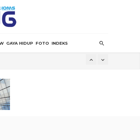
EW
GAYA HIDUP
FOTO
INDEKS
 Hormuz
bat Serangan Terbaru Houthi
 Krisis
Dilaporkan Retak
ersalin”
ingga Dugaan Pelanggaran Lingkungan