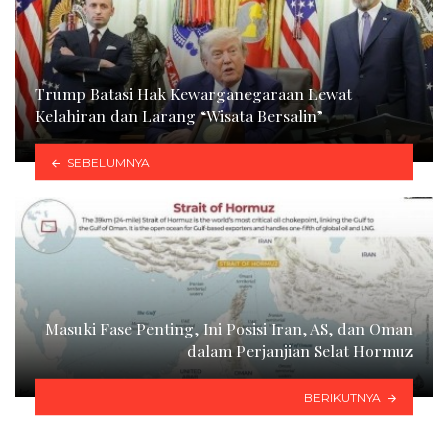
Trump Batasi Hak Kewarganegaraan Lewat
Kelahiran dan Larang “Wisata Bersalin”
SEBELUMNYA
Masuki Fase Penting, Ini Posisi Iran, AS, dan Oman
dalam Perjanjian Selat Hormuz
BERIKUTNYA