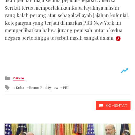
akan pernah maju selama pejabat-pejabat Amerika
Serikat terus memperlakukan Kuba layaknya musuh
yang kalah perang atau sebagai wilayah jajahan kolonial.
Ketegangan yang terjadi di markas PBB New York ini
memperlihatkan bahwa jurang pemisah antara kedua
negara bertetangga tersebut masih sangat dalam.
Posted
DUNIA
in
Tagged
Kuba
Bruno Rodriguez
PBB
with
KOMENTAR