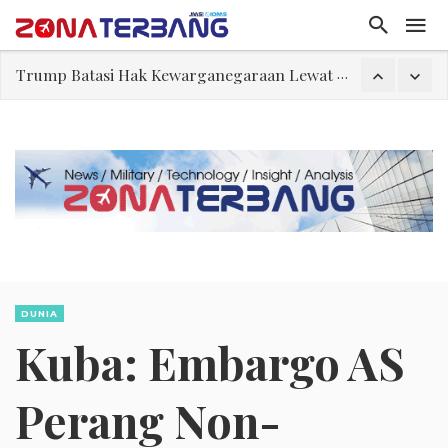
Trump Batasi Hak Kewarganegaraan Lewat Kelahiran dan Larang “Wisata Bersalin”
Megaproyek Panas Bumi PT Star Energy Dikeluhkan Warga Lampung Barat, Rumah Rusak hingga Dugaan Pelanggaran Lingkungan
Tiongkok Pamerkan Jet Pembom H-6N
Masuki Fase Penting, Ini Posisi Iran, AS, dan Oman dalam Perjanjian Selat Hormuz
Perjanjian Selat Hormuz Makin Dekat, Harga Minyak Mentah Melonjak Akibat Serangan Terbaru Houthi
FWK: Presiden dan Masyarakat Perlu Gunakan Bahasa yang Santun
Dua Pesawat Nyaris Tabrakan di Haneda
Trump Batasi Hak Kewarganegaraan Lewat Kelahiran dan Larang “Wisata Bersalin”
DUNIA
Kuba: Embargo AS
Perang Non-