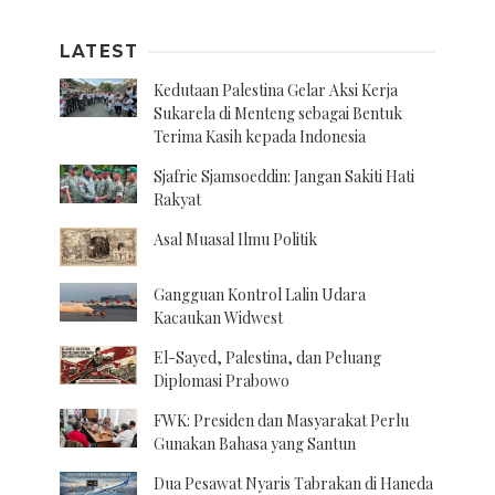
LATEST
Kedutaan Palestina Gelar Aksi Kerja
Sukarela di Menteng sebagai Bentuk
Terima Kasih kepada Indonesia
Sjafrie Sjamsoeddin: Jangan Sakiti Hati
Rakyat
Asal Muasal Ilmu Politik
Gangguan Kontrol Lalin Udara
Kacaukan Widwest
El-Sayed, Palestina, dan Peluang
Diplomasi Prabowo
FWK: Presiden dan Masyarakat Perlu
Gunakan Bahasa yang Santun
Dua Pesawat Nyaris Tabrakan di Haneda