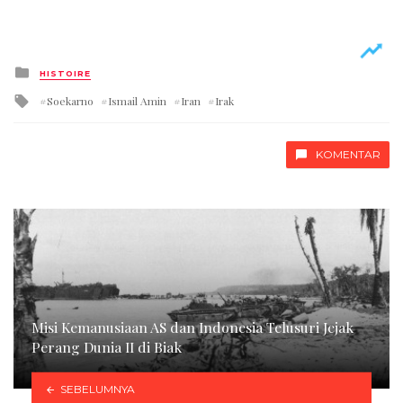
Posted
HISTOIRE
in
Tagged
Soekarno
Ismail Amin
Iran
Irak
with
KOMENTAR
Misi Kemanusiaan AS dan Indonesia Telusuri Jejak
Perang Dunia II di Biak
SEBELUMNYA