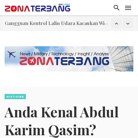
Gangguan Kontrol Lalin Udara Kacaukan Widwest
El-Sayed, Palestina, dan Peluang Diplomasi Prabowo
FWK: Presiden dan Masyarakat Perlu Gunakan Bahasa yang Santun
Dua Pesawat Nyaris Tabrakan di Haneda
Kedutaan Palestina Gelar Aksi Kerja Sukarela di Menteng sebagai Bentuk Terima Kasih kepada Indonesia
Sjafrie Sjamsoeddin: Jangan Sakiti Hati Rakyat
Asal Muasal Ilmu Politik
HISTOIRE
Anda Kenal Abdul
Karim Qasim?