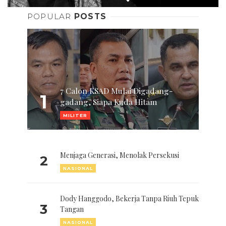
POPULAR
POSTS
7 Calon KSAD Mulai Digadang-
1
gadang, Siapa Kuda Hitam
MILITER
Menjaga Generasi, Menolak Persekusi
2
NASIONAL
Dody Hanggodo, Bekerja Tanpa Riuh Tepuk
3
Tangan
NASIONAL