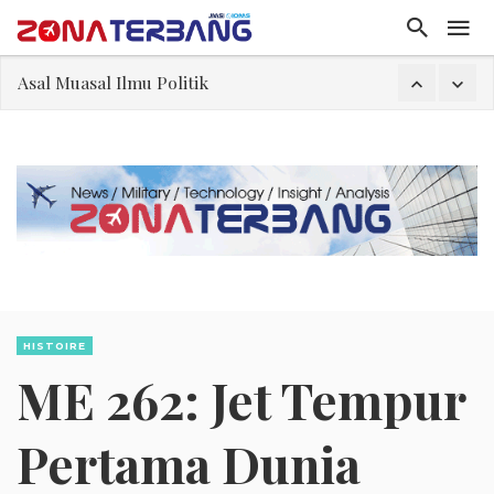
Asal Muasal Ilmu Politik
Gangguan Kontrol Lalin Udara Kacaukan Widwest
El-Sayed, Palestina, dan Peluang Diplomasi Prabowo
FWK: Presiden dan Masyarakat Perlu Gunakan Bahasa yang Santun
Dua Pesawat Nyaris Tabrakan di Haneda
Kedutaan Palestina Gelar Aksi Kerja Sukarela di Menteng sebagai Bentuk Terima Kasih kepada Indonesia
Sjafrie Sjamsoeddin: Jangan Sakiti Hati Rakyat
HISTOIRE
ME 262: Jet Tempur
Pertama Dunia