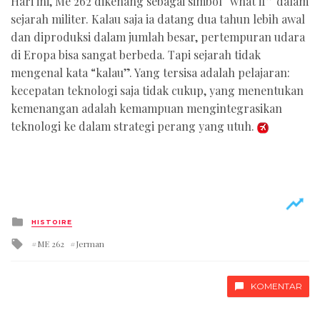
Hari ini, Me 262 dikenang sebagai simbol “what if” dalam
sejarah militer. Kalau saja ia datang dua tahun lebih awal
dan diproduksi dalam jumlah besar, pertempuran udara
di Eropa bisa sangat berbeda. Tapi sejarah tidak
mengenal kata “kalau”. Yang tersisa adalah pelajaran:
kecepatan teknologi saja tidak cukup, yang menentukan
kemenangan adalah kemampuan mengintegrasikan
teknologi ke dalam strategi perang yang utuh.
Posted
HISTOIRE
in
Tagged
ME 262
Jerman
with
KOMENTAR