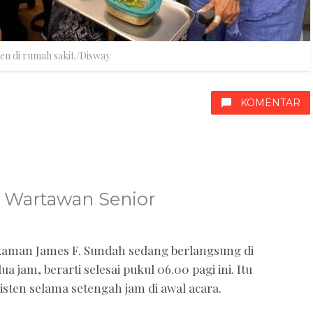
ien di rumah sakit./Disway
KOMENTAR
, Wartawan Senior
akaman James F. Sundah sedang berlangsung di
 jam, berarti selesai pukul 06.00 pagi ini. Itu
sten selama setengah jam di awal acara.