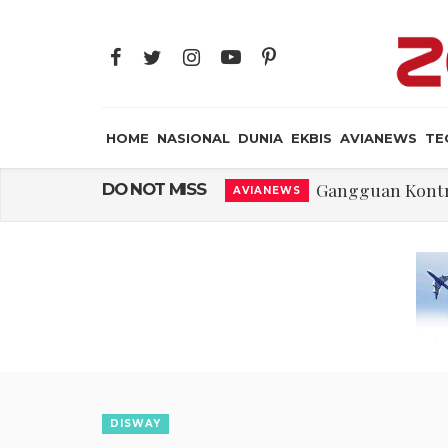
HOME
NASIONAL
DUNIA
EKBIS
AVIANEWS
TE
Gangguan Kontr
DO NOT MISS
AVIANEWS
El-Sayed, Palestin
DUNIA
FWK: Presiden d
NASIONAL
Dua Pesawat Nya
AVIANEWS
Trump Batasi Hak K
DUNIA
Sjafrie Sjamsoeddi
MILITER
Asal Muasal 
JAYA SUPRANA
DISWAY