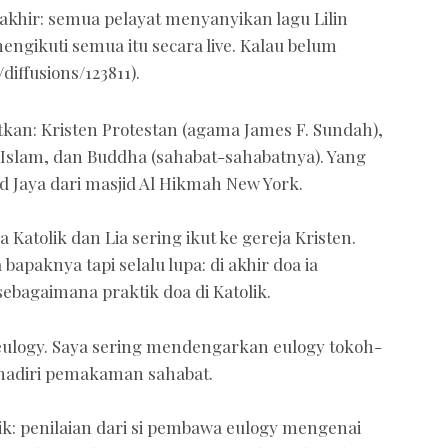
rakhir: semua pelayat menyanyikan lagu Lilin
mengikuti semua itu secara live. Kalau belum
diffusions/123811).
tkan: Kristen Protestan (agama James F. Sundah),
i, Islam, dan Buddha (sahabat-sahabatnya). Yang
d Jaya dari masjid Al Hikmah New York.
a Katolik dan Lia sering ikut ke gereja Kristen.
 bapaknya tapi selalu lupa: di akhir doa ia
ebagaimana praktik doa di Katolik.
eulogy. Saya sering mendengarkan eulogy tokoh-
hadiri pemakaman sahabat.
rik: penilaian dari si pembawa eulogy mengenai