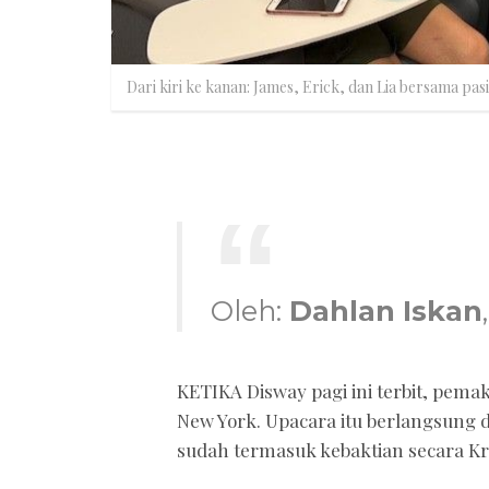
Dari kiri ke kanan: James, Erick, dan Lia bersama pas
Oleh:
Dahlan Iskan
KETIKA Disway pagi ini terbit, pem
New York. Upacara itu berlangsung dua
sudah termasuk kebaktian secara Kri