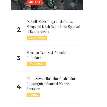
MILITER
Di Balik Krisis Imigran di Ceuta,
Mengenal Lebih Dekat Kota Spanyol
2
di Benua Afrika
DESTINASI
Menjaga Generasi, Menolak
3
Persekusi
NASIONAL
Kubu Anwar Ibrahim Kalah dalam
Pemungutan Suara di Negeri
4
Sembilan
DUNIA