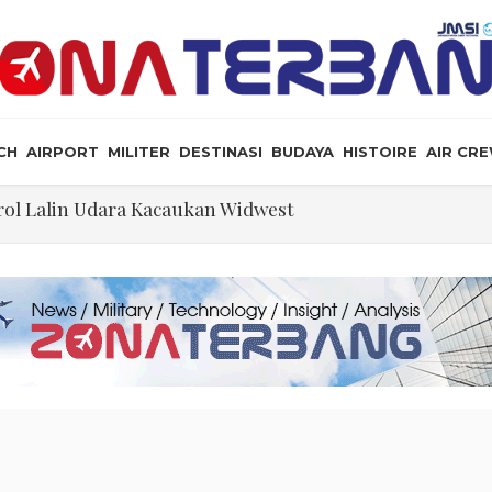
CH
AIRPORT
MILITER
DESTINASI
BUDAYA
HISTOIRE
AIR CR
ol Lalin Udara Kacaukan Widwest
a, dan Peluang Diplomasi Prabowo
an Masyarakat Perlu Gunakan Bahasa yang Santun
ris Tabrakan di Haneda
ewarganegaraan Lewat Kelahiran dan Larang “Wisata B
n: Jangan Sakiti Hati Rakyat
Ilmu Politik