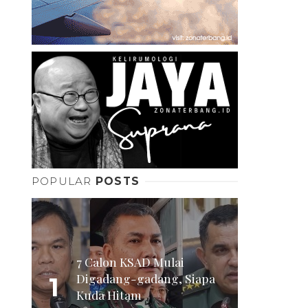
POPULAR
POSTS
7 Calon KSAD Mulai
Digadang-gadang, Siapa
1
Kuda Hitam