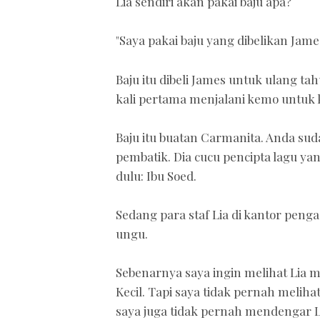
Lia sendiri akan pakai baju apa?
"Saya pakai baju yang dibelikan James 
Baju itu dibeli James untuk ulang tah
kali pertama menjalani kemo untuk
Baju itu buatan Carmanita. Anda sud
pembatik. Dia cucu pencipta lagu ya
dulu: Ibu Soed.
Sedang para staf Lia di kantor pen
ungu.
Sebenarnya saya ingin melihat Lia ma
Kecil. Tapi saya tidak pernah melih
saya juga tidak pernah mendengar Li