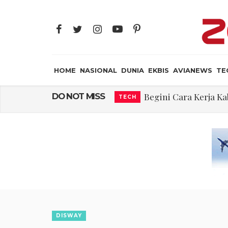
HOME
NASIONAL
DUNIA
EKBIS
AVIANEWS
TE
Begini Cara Kerja 
DO NOT MISS
TECH
Embraer C-390 M
AVIANEWS
Ternyata, Ini ya
AIR CREW
Rajkumari Ka
JAYA SUPRANA
Edy Mulyadi: Ter
NASIONAL
Abdul El-Sayed Sel
DUNIA
Iran: Jalur Alterna
DUNIA
DISWAY