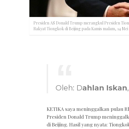
Presiden AS Donald Trump merangkul Presiden Tion
Rakyat Tiongkok di Beijing pada Kamis malam, 14 Me
Oleh: D
ahlan Iskan
KETIKA saya meninggalkan pulau Rh
Presiden Donald Trump meninggalka
di Beijing. Hasil yang nyata: Tiong