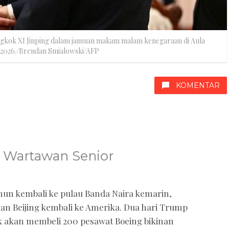
gkok XI Jinping dalam jamuan makam malam kenegaraan di Aula
i 2026./Brendan Smialowski/AFP
KOMENTAR
, Wartawan Senior
un kembali ke pulau Banda Naira kemarin,
n Beijing kembali ke Amerika. Dua hari Trump
kok akan membeli 200 pesawat Boeing bikinan