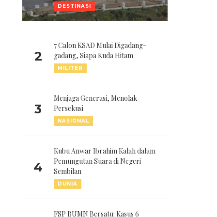
DESTINASI
7 Calon KSAD Mulai Digadang-
2
gadang, Siapa Kuda Hitam
MILITER
Menjaga Generasi, Menolak
3
Persekusi
NASIONAL
Kubu Anwar Ibrahim Kalah dalam
Pemungutan Suara di Negeri
4
Sembilan
DUNIA
FSP BUMN Bersatu: Kasus 6