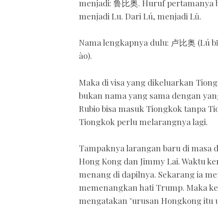
menjadi: 鲁比奥. Huruf pertamanya b
menjadi Lu. Dari Lú, menjadi Lǔ.
Nama lengkapnya dulu: 卢比奥 (Lú bǐ
ào).
Maka di visa yang dikeluarkan Tion
bukan nama yang sama dengan yang 
Rubio bisa masuk Tiongkok tanpa Ti
Tiongkok perlu melarangnya lagi.
Tampaknya larangan baru di masa depa
Hong Kong dan Jimmy Lai. Waktu ker
menang di dapilnya. Sekarang ia men
memenangkan hati Trump. Maka ketika
mengatakan "urusan Hongkong itu u