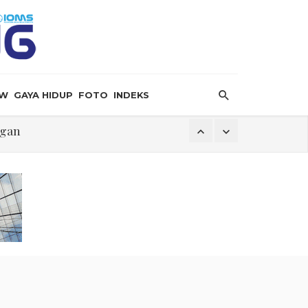
EW
GAYA HIDUP
FOTO
INDEKS
ngan
k
i