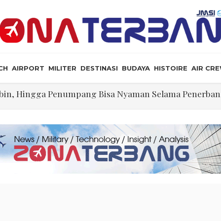
CH
AIRPORT
MILITER
DESTINASI
BUDAYA
HISTOIRE
AIR CR
Kabin, Hingga Penumpang Bisa Nyaman Selama Penerba
illennium Opsi yang Dapat Diterima Secara Geopoliti
ng Dikerjakan Pilot Saat Melintas di Atas Samudera
ikeyi
lalu Lebay Narasi Nyawa Jenderal Listyo Hendak Dihabis
angkah Lagi Menuju Senat AS
tif Selat Hormuz Telah Disepakati