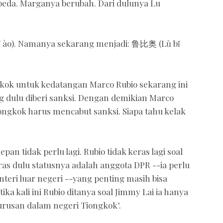
eda. Marganya berubah. Dari dulunya Lu
 ào). Namanya sekarang menjadi: 鲁比奥 (Lǔ bǐ
gkok untuk kedatangan Marco Rubio sekarang ini
dulu diberi sanksi. Dengan demikian Marco
ongkok harus mencabut sanksi. Siapa tahu kelak
n tidak perlu lagi. Rubio tidak keras lagi soal
as dulu statusnya adalah anggota DPR --ia perlu
teri luar negeri --yang penting masih bisa
 kali ini Rubio ditanya soal Jimmy Lai ia hanya
rusan dalam negeri Tiongkok".