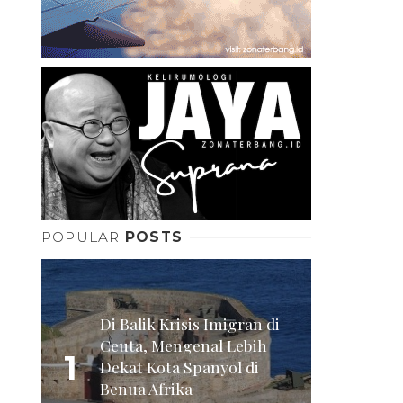
POPULAR
POSTS
Di Balik Krisis Imigran di
Ceuta, Mengenal Lebih
1
Dekat Kota Spanyol di
Benua Afrika