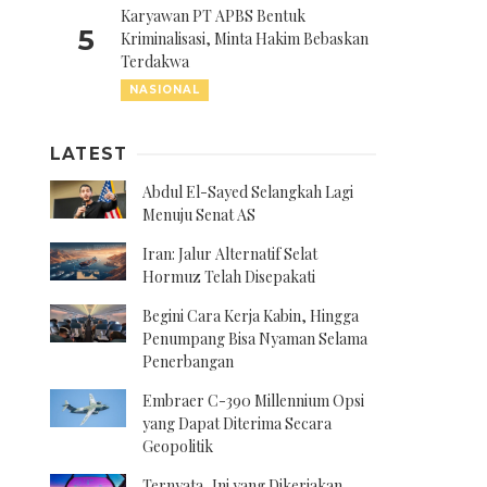
Karyawan PT APBS Bentuk
5
Kriminalisasi, Minta Hakim Bebaskan
Terdakwa
NASIONAL
LATEST
Abdul El-Sayed Selangkah Lagi
Menuju Senat AS
Iran: Jalur Alternatif Selat
Hormuz Telah Disepakati
Begini Cara Kerja Kabin, Hingga
Penumpang Bisa Nyaman Selama
Penerbangan
Embraer C-390 Millennium Opsi
yang Dapat Diterima Secara
Geopolitik
Ternyata, Ini yang Dikerjakan