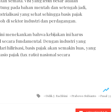
h semata. Visi yang lebih besar adalah
tung pada bahan mentah dan setengah jadi,
rialisasi yang sehat sehingga basis pajak
koh di sektor industri dan perdagangan.
hbini menekankan bahwa kebijakan ini harus
 secara fundamental. Dengan industri yang
i hilirisasi, basis pajak akan semakin luas, yang
io pajak (tax ratio) nasional secara
Tagged
Didik J. Rachbini
Prabowo Subianto
Pasal 33
with