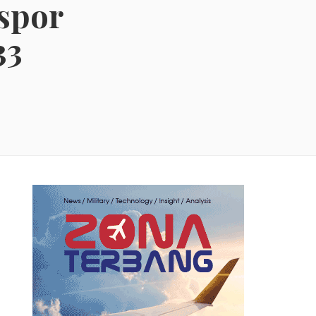
kspor
33