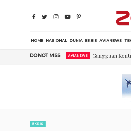
HOME
NASIONAL
DUNIA
EKBIS
AVIANEWS
TE
Gangguan Kontr
DO NOT MISS
AVIANEWS
El-Sayed, Palestin
DUNIA
FWK: Presiden d
NASIONAL
Dua Pesawat Nya
AVIANEWS
Trump Batasi Hak K
DUNIA
Sjafrie Sjamsoeddi
MILITER
Asal Muasal 
JAYA SUPRANA
EKBIS