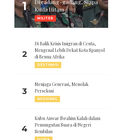
Digadang-gadang, Siapa
1
Kuda Hitam
MILITER
Di Balik Krisis Imigran di Ceuta,
Mengenal Lebih Dekat Kota Spanyol
2
di Benua Afrika
DESTINASI
Menjaga Generasi, Menolak
3
Persekusi
NASIONAL
Kubu Anwar Ibrahim Kalah dalam
Pemungutan Suara di Negeri
4
Sembilan
DUNIA