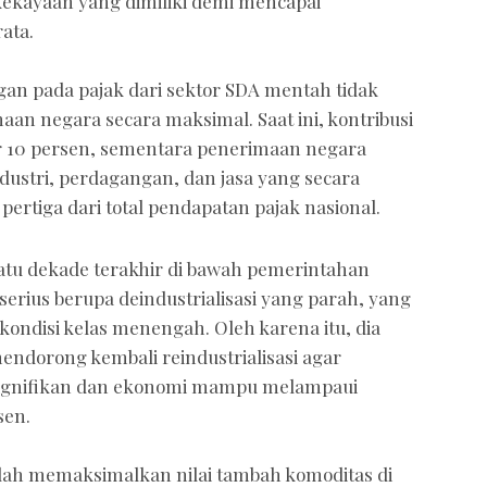
kekayaan yang dimiliki demi mencapai
ata.
an pada pajak dari sektor SDA mentah tidak
n negara secara maksimal. Saat ini, kontribusi
ar 10 persen, sementara penerimaan negara
industri, perdagangan, dan jasa yang secara
tiga dari total pendapatan pajak nasional.
atu dekade terakhir di bawah pemerintahan
serius berupa deindustrialisasi yang parah, yang
ondisi kelas menengah. Oleh karena itu, dia
dorong kembali reindustrialisasi agar
ignifikan dan ekonomi mampu melampaui
sen.
lah memaksimalkan nilai tambah komoditas di