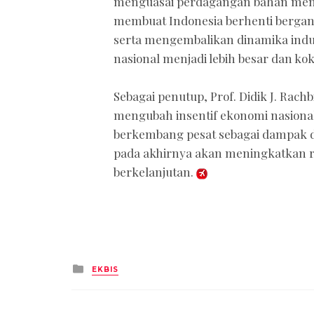
menguasai perdagangan bahan menta
membuat Indonesia berhenti bergan
serta mengembalikan dinamika indust
nasional menjadi lebih besar dan ko
Sebagai penutup, Prof. Didik J. Rac
mengubah insentif ekonomi nasional
berkembang pesat sebagai dampak dar
pada akhirnya akan meningkatkan ras
berkelanjutan.
Posted
EKBIS
in