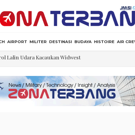
CH
AIRPORT
MILITER
DESTINASI
BUDAYA
HISTOIRE
AIR CR
ol Lalin Udara Kacaukan Widwest
a, dan Peluang Diplomasi Prabowo
an Masyarakat Perlu Gunakan Bahasa yang Santun
ris Tabrakan di Haneda
ewarganegaraan Lewat Kelahiran dan Larang “Wisata B
n: Jangan Sakiti Hati Rakyat
Ilmu Politik