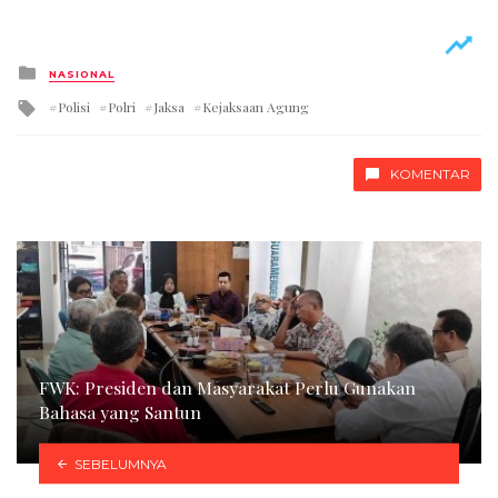
Posted
NASIONAL
in
Tagged
Polisi
Polri
Jaksa
Kejaksaan Agung
with
KOMENTAR
FWK: Presiden dan Masyarakat Perlu Gunakan
Bahasa yang Santun
SEBELUMNYA