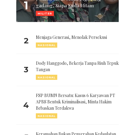
1
gadang, Siapa Kuda Hitam
MILITER
Menjaga Generasi, Menolak Persekusi
2
NASIONAL
Dody Hanggodo, Bekerja Tanpa Riuh Tepuk
3
Tangan
NASIONAL
FSP BUMN Bersatu: Kasus 6 Karyawan PT
APBS Bentuk Kriminalisasi, Minta Hakim
4
Bebaskan Terdakwa
NASIONAL
Keramahan Bukan Penyerahan Kedaulatan