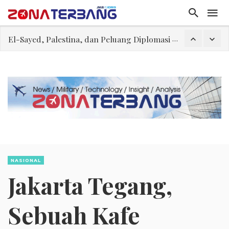
El-Sayed, Palestina, dan Peluang Diplomasi Prabowo
FWK: Presiden dan Masyarakat Perlu Gunakan Bahasa yang Santun
Dua Pesawat Nyaris Tabrakan di Haneda
Trump Batasi Hak Kewarganegaraan Lewat Kelahiran dan Larang “Wisata Bersalin”
Sjafrie Sjamsoeddin: Jangan Sakiti Hati Rakyat
Asal Muasal Ilmu Politik
Gangguan Kontrol Lalin Udara Kacaukan Widwest
NASIONAL
Jakarta Tegang,
Sebuah Kafe