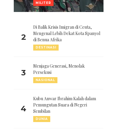
MILITER
Di Balik Krisis Imigran di Ceuta,
Mengenal Lebih Dekat Kota Spanyol
2
di Benua Afrika
DESTINASI
Menjaga Generasi, Menolak
3
Persekusi
NASIONAL
Kubu Anwar Ibrahim Kalah dalam
Pemungutan Suara di Negeri
4
Sembilan
DUNIA