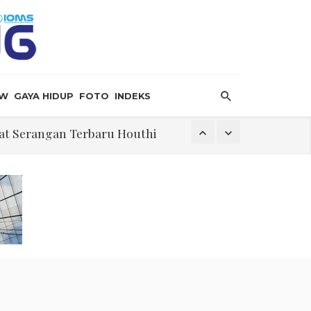
EW
GAYA HIDUP
FOTO
INDEKS
bat Serangan Terbaru Houthi
 Krisis
ersalin”
 Hormuz