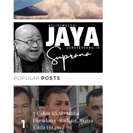
POPULAR
POSTS
7 Calon KSAD Mulai
Digadang-gadang, Siapa
1
Kuda Hitam