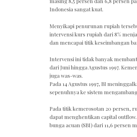
masing 8,5 persen dan 6,8 persen pad
Indonesia sangat kuat.
Menyikapi penurunan rupiah terseb
intervensi kurs rupiah dari 8% menjad
dan mencapai titik keseimbangan b
Intervensi ini tidak banyak membant
dari Juni hingga Agustus 1997. Keme
juga was-was.
Pada 14 Agustus 1997, BI meninggal
sepenuhnya ke sistem mengambang be
Pada titik kemerosotan 20 persen, r
dapat menghentikan capital outflow
bunga acuan (SBI) dari 11,6 persen m