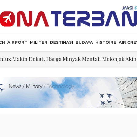
CH
AIRPORT
MILITER
DESTINASI
BUDAYA
HISTOIRE
AIR CR
ormuz Makin Dekat, Harga Minyak Mentah Melonjak Aki
ekati Titik Hancur, Presiden: Tekanan Asing Jadi Pemicu
an Masyarakat Perlu Gunakan Bahasa yang Santun
ris Tabrakan di Haneda
ewarganegaraan Lewat Kelahiran dan Larang “Wisata B
an Jet Pembom H-6N
, Ini Posisi Iran, AS, dan Oman dalam Perjanjian Selat