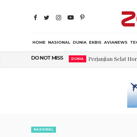
HOME
NASIONAL
DUNIA
EKBIS
AVIANEWS
TE
Perjanjian Selat H
DO NOT MISS
DUNIA
Pakar: Ekonomi D
NASIONAL
FWK: Presiden d
NASIONAL
Dua Pesawat Nya
AVIANEWS
Trump Batasi Hak K
DUNIA
Tiongkok Pamerk
MILITER
Masuki Fase Penting
DUNIA
NASIONAL