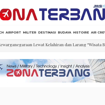
CH
AIRPORT
MILITER
DESTINASI
BUDAYA
HISTOIRE
AIR CR
ewarganegaraan Lewat Kelahiran dan Larang “Wisata B
an Jet Pembom H-6N
, Ini Posisi Iran, AS, dan Oman dalam Perjanjian Selat
ormuz Makin Dekat, Harga Minyak Mentah Melonjak Aki
ekati Titik Hancur, Presiden: Tekanan Asing Jadi Pemicu
an Masyarakat Perlu Gunakan Bahasa yang Santun
ris Tabrakan di Haneda