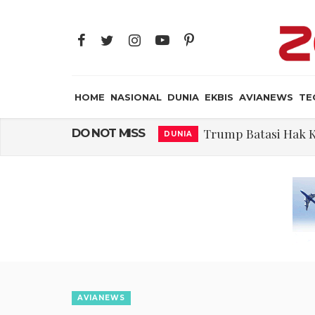
HOME
NASIONAL
DUNIA
EKBIS
AVIANEWS
TE
Trump Batasi Hak K
DO NOT MISS
DUNIA
Tiongkok Pamerk
MILITER
Masuki Fase Penting
DUNIA
Perjanjian Selat H
DUNIA
Pakar: Ekonomi D
NASIONAL
FWK: Presiden d
NASIONAL
Dua Pesawat Nya
AVIANEWS
AVIANEWS