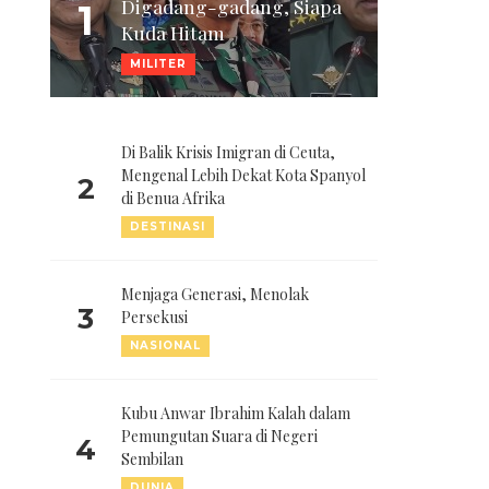
Digadang-gadang, Siapa
1
Kuda Hitam
MILITER
Di Balik Krisis Imigran di Ceuta,
Mengenal Lebih Dekat Kota Spanyol
2
di Benua Afrika
DESTINASI
Menjaga Generasi, Menolak
3
Persekusi
NASIONAL
Kubu Anwar Ibrahim Kalah dalam
Pemungutan Suara di Negeri
4
Sembilan
DUNIA