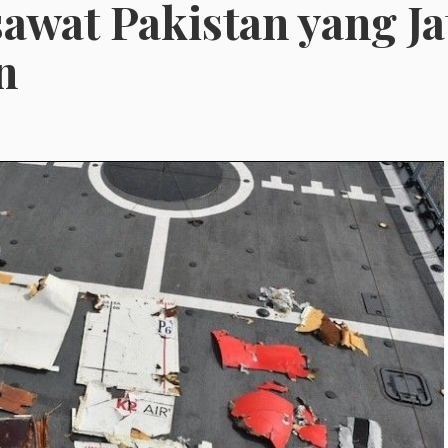
awat Pakistan yang J
n