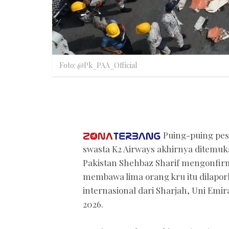
Foto: @Pk_PAA_Official
Puing-puing pes
swasta K2 Airways akhirnya ditemuka
Pakistan Shehbaz Sharif mengonfirm
membawa lima orang kru itu dilapo
internasional dari Sharjah, Uni Emir
2026.