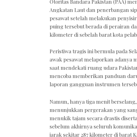
Otoritas Bandara Pakistan (PAA) m
Angkatan Laut dan penerbangan sip
pesawat setelah melakukan penyisir
puing tersebut berada di perairan d
kilometer di sebelah barat kota pela
Peristiwa tragis ini bermula pada Se
awak pesawat melaporkan adanya ma
saat mendekati ruang udara Pakista
mencoba memberikan panduan darur
laporan gangguan instrumen terseb
Namun, hanya tiga menit berselang, 
menunjukkan pergerakan yang sangat
menukik tajam secara drastis diser
sebelum akhirnya seluruh komunikasi
jarak sekitar 287 kilometer di barat K