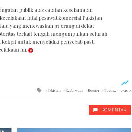
ingatan publik atas catatan keselamatan
kecelakaan fatal pesawat komersial Pakistan
0 lalu yang menewaskan 97 orang di dekat
 otoritas terkait tengah mengumpulkan seluruh
kokpit untuk menyelidiki penyebab pasti
elakaan ini.
Tagged
Pakistan
K2 Airways
Boeing
Boeing 737-400
with
KOMENTAR