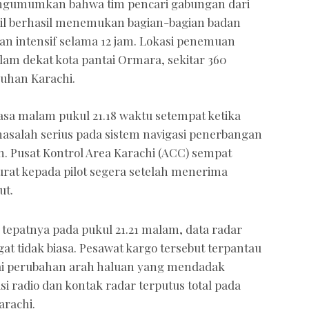
engumumkan bahwa tim pencari gabungan dari
il berhasil menemukan bagian-bagian badan
an intensif selama 12 jam. Lokasi penemuan
alam dekat kota pantai Ormara, sekitar 360
buhan Karachi.
lasa malam pukul 21.18 waktu setempat ketika
salah serius pada sistem navigasi penerbangan
n. Pusat Kontrol Area Karachi (ACC) sempat
at kepada pilot segera setelah menerima
ut.
tepatnya pada pukul 21.21 malam, data radar
 tidak biasa. Pesawat kargo tersebut terpantau
tai perubahan arah haluan yang mendadak
 radio dan kontak radar terputus total pada
arachi.