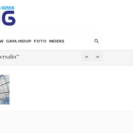
EW
GAYA HIDUP
FOTO
INDEKS
ersalin”
 Hormuz
bat Serangan Terbaru Houthi
 Krisis