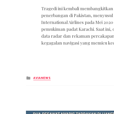
Tragedi ini kembali membangkitkan 
penerbangan di Pakistan, menyusul 
International Airlines pada Mei 202
pemukiman padat Karachi. Saat ini,
data radar dan rekaman percakapan 
kegagalan navigasi yang memicu kec
Posted
AVIANEWS
in