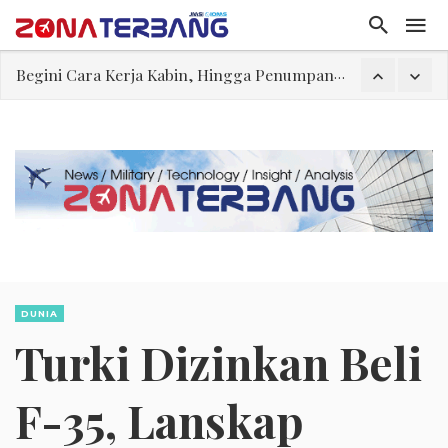
Embraer C-390 Millennium Opsi yang Dapat Diterima Secara Geopolitik
Ternyata, Ini yang Dikerjakan Pilot Saat Melintas di Atas Samudera
Rajkumari Kaikeyi
Edy Mulyadi: Terlalu Lebay Narasi Nyawa Jenderal Listyo Hendak Dihabisi
Abdul El-Sayed Selangkah Lagi Menuju Senat AS
Iran: Jalur Alternatif Selat Hormuz Telah Disepakati
Begini Cara Kerja Kabin, Hingga Penumpang Bisa Nyaman Selama Penerbangan
DUNIA
Turki Dizinkan Beli
F-35, Lanskap