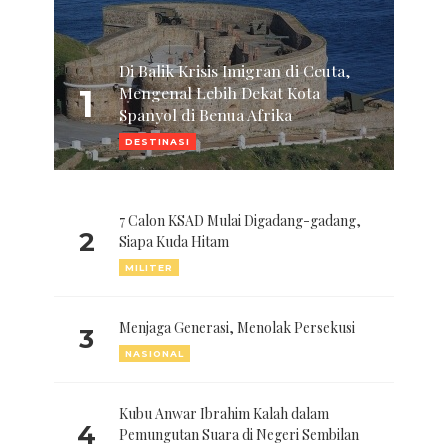
Di Balik Krisis Imigran di Ceuta,
1
Mengenal Lebih Dekat Kota
Spanyol di Benua Afrika
DESTINASI
7 Calon KSAD Mulai Digadang-gadang,
2
Siapa Kuda Hitam
MILITER
Menjaga Generasi, Menolak Persekusi
3
NASIONAL
Kubu Anwar Ibrahim Kalah dalam
4
Pemungutan Suara di Negeri Sembilan