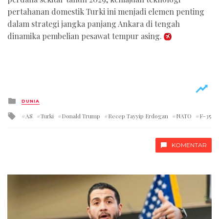
pertahanan domestik Turki ini menjadi elemen penting
dalam strategi jangka panjang Ankara di tengah
dinamika pembelian pesawat tempur asing.
Posted
DUNIA
in
Tagged
AS
Turki
Donald Trump
Recep Tayyip Erdogan
NATO
F-35
with
KOMENTAR