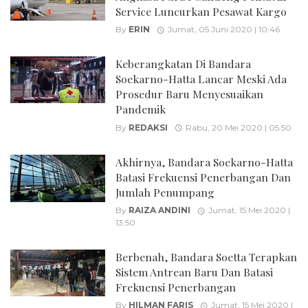
Service Luncurkan Pesawat Kargo
By
ERIN
Jumat, 05 Juni 2020 | 10:46
Keberangkatan Di Bandara
Soekarno-Hatta Lancar Meski Ada
Prosedur Baru Menyesuaikan
Pandemik
By
REDAKSI
Rabu, 20 Mei 2020 | 05:50
Akhirnya, Bandara Soekarno-Hatta
Batasi Frekuensi Penerbangan Dan
Jumlah Penumpang
By
RAIZA ANDINI
Jumat, 15 Mei 2020 |
13:50
Berbenah, Bandara Soetta Terapkan
Sistem Antrean Baru Dan Batasi
Frekuensi Penerbangan
By
HILMAN FARIS
Jumat, 15 Mei 2020 |