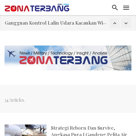
Gangguan Kontrol Lalin Udara Kacaukan Widwest
El-Sayed, Palestina, dan Peluang Diplomasi Prabowo
FWK: Presiden dan Masyarakat Perlu Gunakan Bahasa yang Santun
Dua Pesawat Nyaris Tabrakan di Haneda
Trump Batasi Hak Kewarganegaraan Lewat Kelahiran dan Larang “Wisata Bersalin”
Sjafrie Sjamsoeddin: Jangan Sakiti Hati Rakyat
Asal Muasal Ilmu Politik
Gangguan Kontrol Lalin Udara Kacaukan Widwest
34 Articles.
Strategi Reborn Dan Survive,
Angkasa Pura I Gandeng Pelita Air