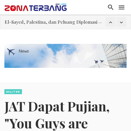
El-Sayed, Palestina, dan Peluang Diplomasi Prabowo
FWK: Presiden dan Masyarakat Perlu Gunakan Bahasa yang Santun
Dua Pesawat Nyaris Tabrakan di Haneda
Trump Batasi Hak Kewarganegaraan Lewat Kelahiran dan Larang “Wisata Bersalin”
Sjafrie Sjamsoeddin: Jangan Sakiti Hati Rakyat
Asal Muasal Ilmu Politik
Gangguan Kontrol Lalin Udara Kacaukan Widwest
El-Sayed, Palestina, dan Peluang Diplomasi Prabowo
MILITER
JAT Dapat Pujian,
"You Guys are