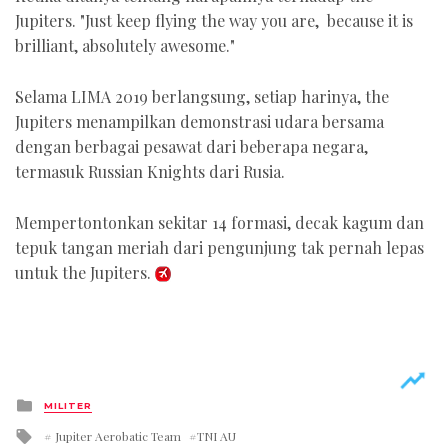
Jupiters. "Just keep flying the way you are, because it is
brilliant, absolutely awesome."
Selama LIMA 2019 berlangsung, setiap harinya, the
Jupiters menampilkan demonstrasi udara bersama
dengan berbagai pesawat dari beberapa negara,
termasuk Russian Knights dari Rusia.
Mempertontonkan sekitar 14 formasi, decak kagum dan
tepuk tangan meriah dari pengunjung tak pernah lepas
untuk the Jupiters.
Posted
MILITER
in
Tagged
Jupiter Aerobatic Team
TNI AU