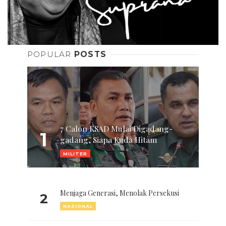
POPULAR
POSTS
7 Calon KSAD Mulai Digadang-
1
gadang, Siapa Kuda Hitam
MILITER
Menjaga Generasi, Menolak Persekusi
2
NASIONAL