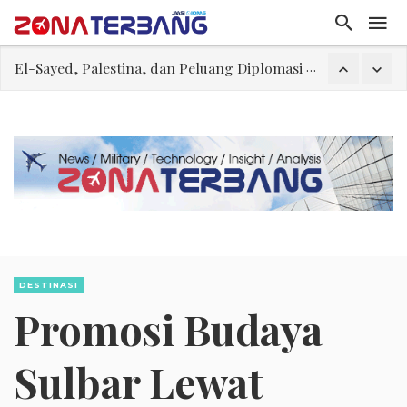
El-Sayed, Palestina, dan Peluang Diplomasi Prabowo
FWK: Presiden dan Masyarakat Perlu Gunakan Bahasa yang Santun
Dua Pesawat Nyaris Tabrakan di Haneda
Trump Batasi Hak Kewarganegaraan Lewat Kelahiran dan Larang “Wisata Bersalin”
Sjafrie Sjamsoeddin: Jangan Sakiti Hati Rakyat
Asal Muasal Ilmu Politik
Gangguan Kontrol Lalin Udara Kacaukan Widwest
DESTINASI
Promosi Budaya
Sulbar Lewat