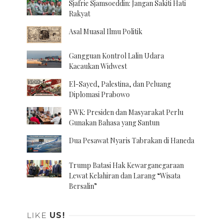
Sjafrie Sjamsoeddin: Jangan Sakiti Hati
Rakyat
Asal Muasal Ilmu Politik
Gangguan Kontrol Lalin Udara
Kacaukan Widwest
El-Sayed, Palestina, dan Peluang
Diplomasi Prabowo
FWK: Presiden dan Masyarakat Perlu
Gunakan Bahasa yang Santun
Dua Pesawat Nyaris Tabrakan di Haneda
Trump Batasi Hak Kewarganegaraan
Lewat Kelahiran dan Larang “Wisata
Bersalin”
LIKE
US!