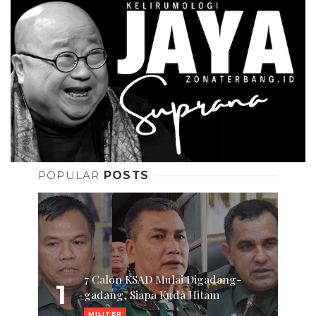
POPULAR
POSTS
7 Calon KSAD Mulai Digadang-
1
gadang, Siapa Kuda Hitam
MILITER