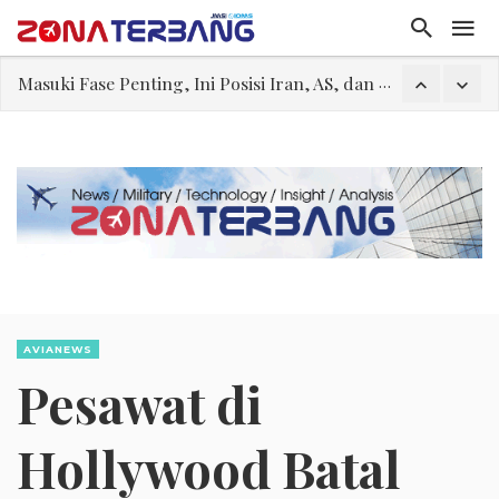
Perjanjian Selat Hormuz Makin Dekat, Harga Minyak Mentah Melonjak Akibat Serangan Terbaru Houthi
Pakar: Ekonomi Dekati Titik Hancur, Presiden: Tekanan Asing Jadi Pemicu Krisis
Gegara Stok Amunisi dan Rudal Menipis, Hubungan Presiden dan Menhan Dilaporkan Retak
Filsafat “Toy Story”
Megaproyek Panas Bumi PT Star Energy Dikeluhkan Warga Lampung Barat, Rumah Rusak hingga Dugaan Pelanggaran Lingkungan
Tiongkok Pamerkan Jet Pembom H-6N
Masuki Fase Penting, Ini Posisi Iran, AS, dan Oman dalam Perjanjian Selat Hormuz
AVIANEWS
Pesawat di
Hollywood Batal