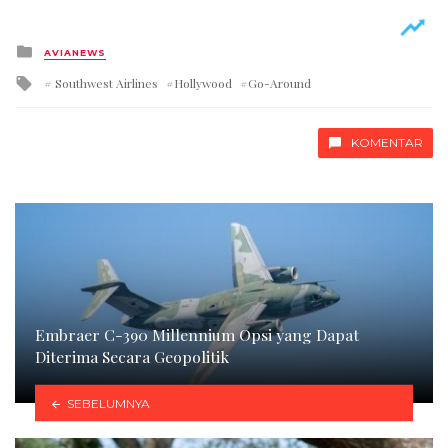
Posted
AVIANEWS
in
Tagged
Southwest Airlines
Hollywood
Go-Around
with
KOMENTAR
Embraer C-390 Millennium Opsi yang Dapat
Diterima Secara Geopolitik
SEBELUMNYA