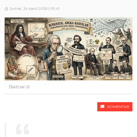
Jumat, 24 April 2026 | 09:41
Ilustrasi AI
KOMENTAR