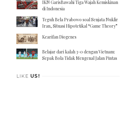
IKN GarisBawahi Tiga Wajah Kemiskinan
di Indonesia
Teguh Bela Prabowo soal Senjata Nuklir
Iran, Situasi Hipotetikal “Game Theory”
Kearifan Diogenes
Belajar dari kalah 3-0 dengan Vietnam:
Sepak Bola Tidak Mengenal Jalan Pintas
LIKE
US!