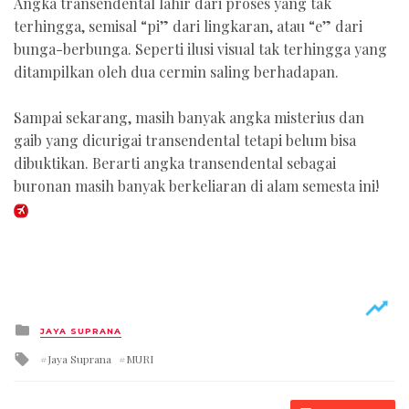
Angka transendental lahir dari proses yang tak
terhingga, semisal “pi” dari lingkaran, atau “e” dari
bunga-berbunga. Seperti ilusi visual tak terhingga yang
ditampilkan oleh dua cermin saling berhadapan.
Sampai sekarang, masih banyak angka misterius dan
gaib yang dicurigai transendental tetapi belum bisa
dibuktikan. Berarti angka transendental sebagai
buronan masih banyak berkeliaran di alam semesta ini!
Posted
JAYA SUPRANA
in
Tagged
Jaya Suprana
MURI
with