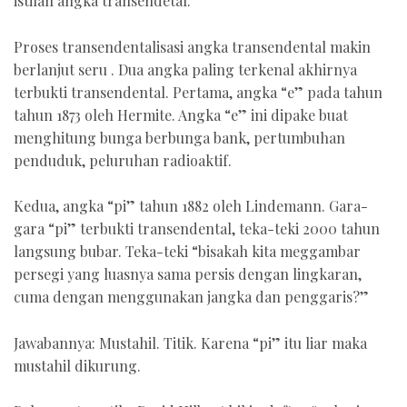
istilah angka transendetal.
Proses transendentalisasi angka transendental makin
berlanjut seru . Dua angka paling terkenal akhirnya
terbukti transendental. Pertama, angka “e” pada tahun
tahun 1873 oleh Hermite. Angka “e” ini dipake buat
menghitung bunga berbunga bank, pertumbuhan
penduduk, peluruhan radioaktif.
Kedua, angka “pi” tahun 1882 oleh Lindemann. Gara-
gara “pi” terbukti transendental, teka-teki 2000 tahun
langsung bubar. Teka-teki “bisakah kita meggambar
persegi yang luasnya sama persis dengan lingkaran,
cuma dengan menggunakan jangka dan penggaris?”
Jawabannya: Mustahil. Titik. Karena “pi” itu liar maka
mustahil dikurung.