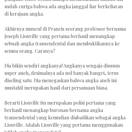
sudah curiga bahwa ada angka janggal liar berkeliaran
di kerajaan angka.
Akhirnya muncul di Prancis seorang professor bernama
Joseph Liouville yang pertama berhasil menangkap
sebuah angka transendental dan membuktikannya ke
semua orang. Caranya?
Dia bikin sendiri angkanya! Angkanya sengaja disusun
super aneh, desimalnya ada nol banyak banget, terus
diseling satu. Dia menegaskan bahwa angka aneh ini
mustahil merupakan hasil dari persamaan biasa.
Berarti Liouville itu merupakan polisi pertama yang
berhasil menangkap buronan bernama angka
transendental yang kemudian diabadikan sebagai angka
Liouville. Adalah Liouville yang pertama menggunakan