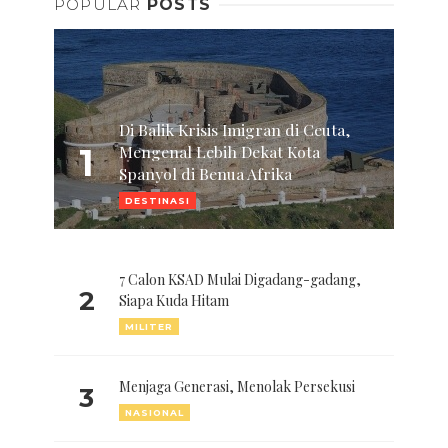
POPULAR
POSTS
Di Balik Krisis Imigran di Ceuta,
1
Mengenal Lebih Dekat Kota
Spanyol di Benua Afrika
DESTINASI
7 Calon KSAD Mulai Digadang-gadang,
2
Siapa Kuda Hitam
MILITER
Menjaga Generasi, Menolak Persekusi
3
NASIONAL