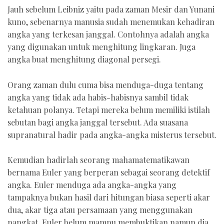
Jauh sebelum Leibniz yaitu pada zaman Mesir dan Yunani
kuno, sebenarnya manusia sudah menemukan kehadiran
angka yang terkesan janggal. Contohnya adalah angka
yang digunakan untuk menghitung lingkaran. Juga
angka buat menghitung diagonal persegi.
Orang zaman dulu cuma bisa menduga-duga tentang
angka yang tidak ada habis-habisnya sambil tidak
ketahuan polanya. Tetapi mereka belum memiliki istilah
sebutan bagi angka janggal tersebut. Ada suasana
supranatural hadir pada angka-angka misterus tersebut.
Kemudian hadirlah seorang mahamatematikawan
bernama Euler yang berperan sebagai seorang detektif
angka. Euler menduga ada angka-angka yang
tampaknya bukan hasil dari hitungan biasa seperti akar
dua, akar tiga atau persamaan yang menggunakan
pangkat. Euler belum mampu membuktikan namun dia