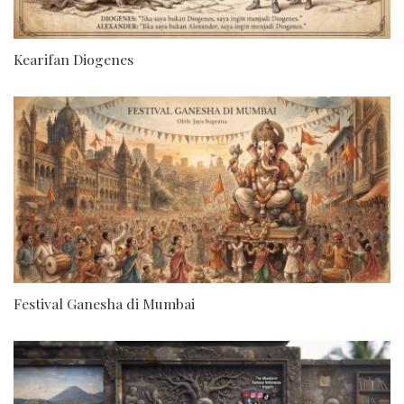
Kearifan Diogenes
Festival Ganesha di Mumbai