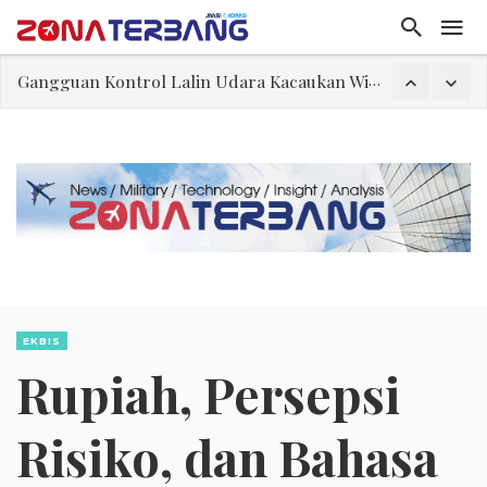
El-Sayed, Palestina, dan Peluang Diplomasi Prabowo
FWK: Presiden dan Masyarakat Perlu Gunakan Bahasa yang Santun
Dua Pesawat Nyaris Tabrakan di Haneda
Trump Batasi Hak Kewarganegaraan Lewat Kelahiran dan Larang “Wisata Bersalin”
Sjafrie Sjamsoeddin: Jangan Sakiti Hati Rakyat
Asal Muasal Ilmu Politik
Gangguan Kontrol Lalin Udara Kacaukan Widwest
EKBIS
Rupiah, Persepsi
Risiko, dan Bahasa