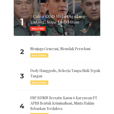
7 Calon KSAD Mulai Digadang-
1
gadang, Siapa Kuda Hitam
MILITER
Menjaga Generasi, Menolak Persekusi
2
NASIONAL
Dody Hanggodo, Bekerja Tanpa Riuh Tepuk
3
Tangan
NASIONAL
FSP BUMN Bersatu: Kasus 6 Karyawan PT
APBS Bentuk Kriminalisasi, Minta Hakim
4
Bebaskan Terdakwa