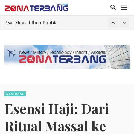
Gangguan Kontrol Lalin Udara Kacaukan Widwest
El-Sayed, Palestina, dan Peluang Diplomasi Prabowo
FWK: Presiden dan Masyarakat Perlu Gunakan Bahasa yang Santun
Dua Pesawat Nyaris Tabrakan di Haneda
Kedutaan Palestina Gelar Aksi Kerja Sukarela di Menteng sebagai Bentuk Terima Kasih kepada Indonesia
Sjafrie Sjamsoeddin: Jangan Sakiti Hati Rakyat
Asal Muasal Ilmu Politik
NASIONAL
Esensi Haji: Dari
Ritual Massal ke