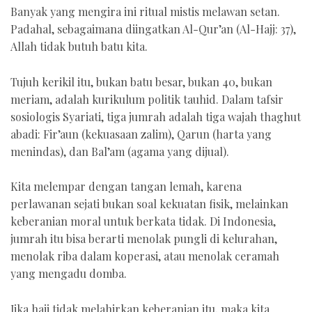
Banyak yang mengira ini ritual mistis melawan setan.
Padahal, sebagaimana diingatkan Al-Qur’an (Al-Hajj: 37),
Allah tidak butuh batu kita.
Tujuh kerikil itu, bukan batu besar, bukan 40, bukan
meriam, adalah kurikulum politik tauhid. Dalam tafsir
sosiologis Syariati, tiga jumrah adalah tiga wajah thaghut
abadi: Fir’aun (kekuasaan zalim), Qarun (harta yang
menindas), dan Bal’am (agama yang dijual).
Kita melempar dengan tangan lemah, karena
perlawanan sejati bukan soal kekuatan fisik, melainkan
keberanian moral untuk berkata tidak. Di Indonesia,
jumrah itu bisa berarti menolak pungli di kelurahan,
menolak riba dalam koperasi, atau menolak ceramah
yang mengadu domba.
Jika haji tidak melahirkan keberanian itu, maka kita