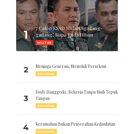
7 Calon KSAD Mulai Digadang-
1
gadang, Siapa Kuda Hitam
MILITER
Menjaga Generasi, Menolak Persekusi
2
NASIONAL
Dody Hanggodo, Bekerja Tanpa Riuh Tepuk
3
Tangan
NASIONAL
Keramahan Bukan Penyerahan Kedaulatan
4
NASIONAL