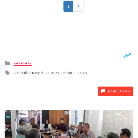
1
2
Posted
NASIONAL
in
Tagged
Abdullah Rasyid
GREAT Institute
MES
with
KOMENTAR