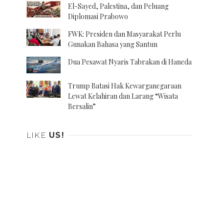
El-Sayed, Palestina, dan Peluang
Diplomasi Prabowo
FWK: Presiden dan Masyarakat Perlu
Gunakan Bahasa yang Santun
Dua Pesawat Nyaris Tabrakan di Haneda
Trump Batasi Hak Kewarganegaraan
Lewat Kelahiran dan Larang “Wisata
Bersalin”
LIKE
US!