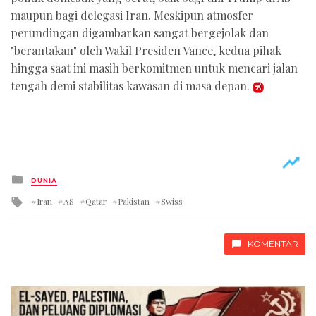
maupun bagi delegasi Iran. Meskipun atmosfer
perundingan digambarkan sangat bergejolak dan
"berantakan" oleh Wakil Presiden Vance, kedua pihak
hingga saat ini masih berkomitmen untuk mencari jalan
tengah demi stabilitas kawasan di masa depan.
Posted
DUNIA
in
Tagged
Iran
AS
Qatar
Pakistan
Swiss
with
KOMENTAR