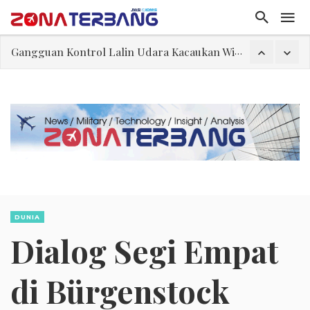
Gangguan Kontrol Lalin Udara Kacaukan Widwest
El-Sayed, Palestina, dan Peluang Diplomasi Prabowo
FWK: Presiden dan Masyarakat Perlu Gunakan Bahasa yang Santun
Dua Pesawat Nyaris Tabrakan di Haneda
Trump Batasi Hak Kewarganegaraan Lewat Kelahiran dan Larang “Wisata Bersalin”
Menhan Sjafrie Sjamsoeddin Tinjau Kesiapan Operasional Skadron Udara 12 di Lanud Roesmin Nurjadin Pekanbaru
Asal Muasal Ilmu Politik
DUNIA
Dialog Segi Empat
di Bürgenstock