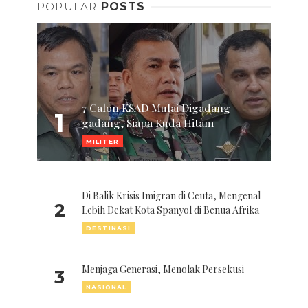
POPULAR
POSTS
7 Calon KSAD Mulai Digadang-
1
gadang, Siapa Kuda Hitam
MILITER
Di Balik Krisis Imigran di Ceuta, Mengenal
2
Lebih Dekat Kota Spanyol di Benua Afrika
DESTINASI
Menjaga Generasi, Menolak Persekusi
3
NASIONAL