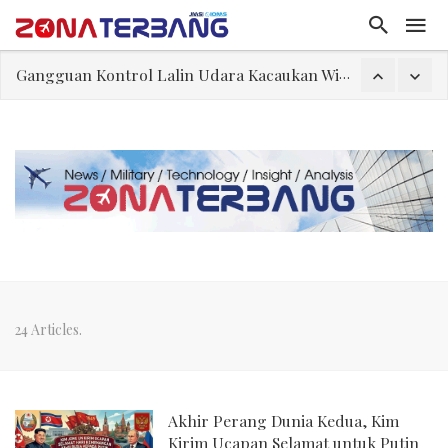
Gangguan Kontrol Lalin Udara Kacaukan Widwest
El-Sayed, Palestina, dan Peluang Diplomasi Prabowo
FWK: Presiden dan Masyarakat Perlu Gunakan Bahasa yang Santun
Dua Pesawat Nyaris Tabrakan di Haneda
Trump Batasi Hak Kewarganegaraan Lewat Kelahiran dan Larang “Wisata Bersalin”
Sjafrie Sjamsoeddin: Jangan Sakiti Hati Rakyat
Asal Muasal Ilmu Politik
24 Articles.
Akhir Perang Dunia Kedua, Kim
Kirim Ucapan Selamat untuk Putin