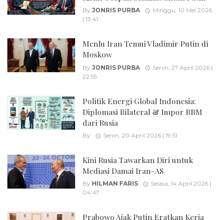
By
JONRIS PURBA
Minggu, 10 Mei 2026
| 13:41
Menlu Iran Temui Vladimir Putin di
Moskow
By
JONRIS PURBA
Senin, 27 April 2026 |
22:55
Politik Energi Global Indonesia:
Diplomasi Bilateral & Impor BBM
dari Rusia
By
Senin, 20 April 2026 | 19:51
Kini Rusia Tawarkan Diri untuk
Mediasi Damai Iran-AS
By
HILMAN FARIS
Selasa, 14 April 2026 |
04:47
Prabowo Ajak Putin Eratkan Kerja