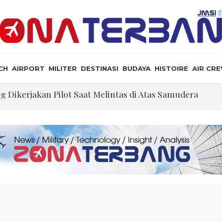
CH
AIRPORT
MILITER
DESTINASI
BUDAYA
HISTOIRE
AIR CR
ng Dikerjakan Pilot Saat Melintas di Atas Samudera
ikeyi
lalu Lebay Narasi Nyawa Jenderal Listyo Hendak Dihabis
 Sumitro, Mukit Hendrayatno Dorong Pengusaha Nasional 
tif Selat Hormuz Telah Disepakati
Kabin, Hingga Penumpang Bisa Nyaman Selama Penerba
illennium Opsi yang Dapat Diterima Secara Geopoliti