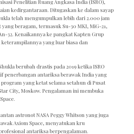
isasi Penelitian Ruang Angkasa India (ISRO),
aian kedirgantaraan. Ditugaskan ke dalam sayap
hukla telah mengumpulkan lebih dari 2.000 jam
 yang beragam, termasuk Su-30 MKI, MiG-21,
 An-32. Kenaikannya ke pangkat Kapten Grup
 keterampilannya yang luar biasa dan
hukla berubah drastis pada 2019 ketika ISRO
tif penerbangan antariksa berawak India yang
 program yang ketat selama setahun di Pusat
 Star City, Moskow. Pengalaman ini membuka
 Space.
mantan astronot NASA Peggy Whitson yang juga
rawak Axiom Space, menyatukan kru
a profesional antariksa berpengalaman.