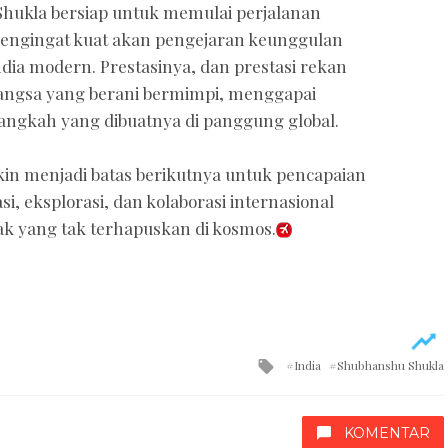
hukla bersiap untuk memulai perjalanan
 pengingat kuat akan pengejaran keunggulan
ndia modern. Prestasinya, dan prestasi rekan
bangsa yang berani bermimpi, menggapai
langkah yang dibuatnya di panggung global.
in menjadi batas berikutnya untuk pencapaian
si, eksplorasi, dan kolaborasi internasional
k yang tak terhapuskan di kosmos.
Tagged
India
Shubhanshu Shukla
with
KOMENTAR