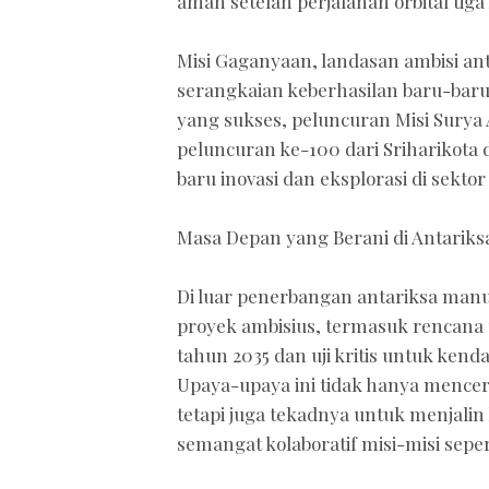
aman setelah perjalanan orbital tiga 
Misi Gaganyaan, landasan ambisi ant
serangkaian keberhasilan baru-baru
yang sukses, peluncuran Misi Surya A
peluncuran ke-100 dari Sriharikot
baru inovasi dan eksplorasi di sektor
Masa Depan yang Berani di Antariks
Di luar penerbangan antariksa manu
proyek ambisius, termasuk rencana 
tahun 2035 dan uji kritis untuk ken
Upaya-upaya ini tidak hanya mence
tetapi juga tekadnya untuk menjalin
semangat kolaboratif misi-misi seper