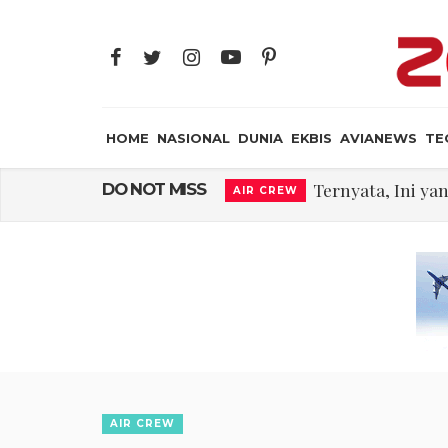
HOME
NASIONAL
DUNIA
EKBIS
AVIANEWS
TE
Ternyata, Ini ya
DO NOT MISS
AIR CREW
Rajkumari Ka
JAYA SUPRANA
Edy Mulyadi: Ter
NASIONAL
Peluncuran Buku
NASIONAL
Iran: Jalur Alterna
DUNIA
Begini Cara Kerja 
TECH
Embraer C-390 M
AVIANEWS
AIR CREW