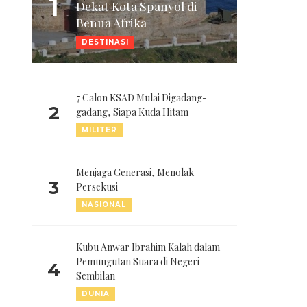
1
Dekat Kota Spanyol di
Benua Afrika
DESTINASI
7 Calon KSAD Mulai Digadang-
2
gadang, Siapa Kuda Hitam
MILITER
Menjaga Generasi, Menolak
3
Persekusi
NASIONAL
Kubu Anwar Ibrahim Kalah dalam
Pemungutan Suara di Negeri
4
Sembilan
DUNIA