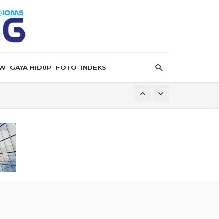
EW
GAYA HIDUP
FOTO
INDEKS
i
Jadi Pilar Kedaulatan Ekonomi
ngan
k