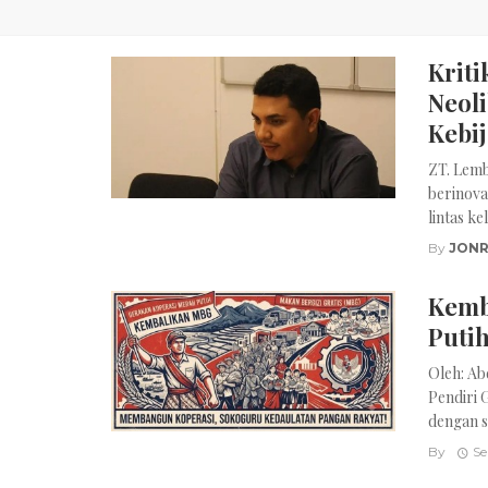
Krit
Neoli
Kebij
ZT. Lemb
berinova
lintas ke
By
JONR
Kemb
Puti
Oleh: Ab
Pendiri 
dengan s
By
Se