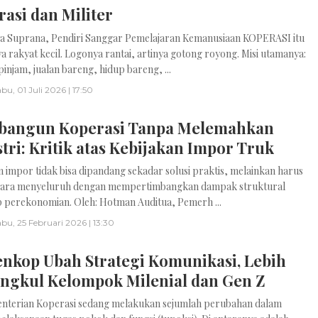
asi dan Militer
ya Suprana, Pendiri Sanggar Pemelajaran Kemanusiaan KOPERASI itu
 rakyat kecil. Logonya rantai, artinya gotong royong. Misi utamanya:
injam, jualan bareng, hidup bareng, ...
bu, 01 Juli 2026 | 17:50
angun Koperasi Tanpa Melemahkan
tri: Kritik atas Kebijakan Impor Truk
n impor tidak bisa dipandang sekadar solusi praktis, melainkan harus
secara menyeluruh dengan mempertimbangkan dampak struktural
 perekonomian. Oleh: Hotman Auditua, Pemerh ...
bu, 25 Februari 2026 | 13:30
nkop Ubah Strategi Komunikasi, Lebih
ngkul Kelompok Milenial dan Gen Z
nterian Koperasi sedang melakukan sejumlah perubahan dalam