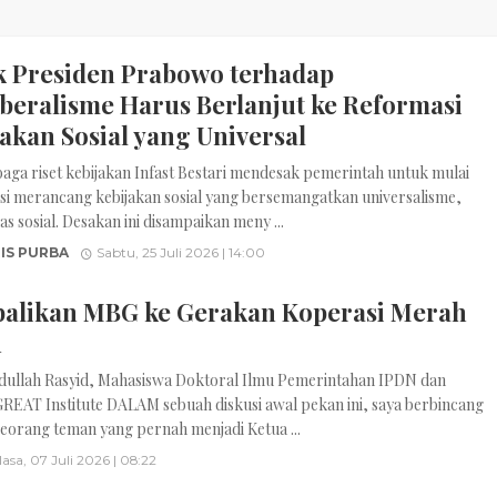
ik Presiden Prabowo terhadap
beralisme Harus Berlanjut ke Reformasi
akan Sosial yang Universal
aga riset kebijakan Infast Bestari mendesak pemerintah untuk mulai
si merancang kebijakan sosial yang bersemangatkan universalisme,
las sosial. Desakan ini disampaikan meny ...
IS PURBA
Sabtu, 25 Juli 2026 | 14:00
alikan MBG ke Gerakan Koperasi Merah
h
dullah Rasyid, Mahasiswa Doktoral Ilmu Pemerintahan IPDN dan
GREAT Institute DALAM sebuah diskusi awal pekan ini, saya berbincang
eorang teman yang pernah menjadi Ketua ...
lasa, 07 Juli 2026 | 08:22