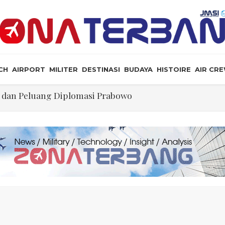
CH
AIRPORT
MILITER
DESTINASI
BUDAYA
HISTOIRE
AIR CR
a, dan Peluang Diplomasi Prabowo
an Masyarakat Perlu Gunakan Bahasa yang Santun
ris Tabrakan di Haneda
ewarganegaraan Lewat Kelahiran dan Larang “Wisata B
mi PT Star Energy Dikeluhkan Warga Lampung Barat, Rumah Rusak h
Ilmu Politik
ol Lalin Udara Kacaukan Widwest