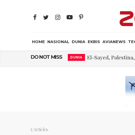
HOME
NASIONAL
DUNIA
EKBIS
AVIANEWS
TE
El-Sayed, Palestin
DO NOT MISS
DUNIA
FWK: Presiden d
NASIONAL
Dua Pesawat Nya
AVIANEWS
Trump Batasi Hak K
DUNIA
Megaproyek Panas Bu
NASIONAL
Asal Muasal 
JAYA SUPRANA
Gangguan Kontr
AVIANEWS
5 Articles.