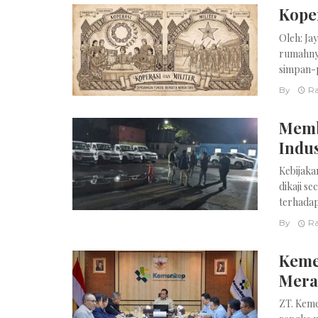
Koper
Oleh: Ja
rumahnya
simpan-p
By
Ra
Memb
Indus
Kebijaka
dikaji 
terhadap
By
Ra
Keme
Mera
ZT. Keme