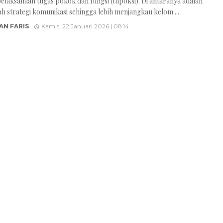
elaksanaan tugas pokok dan fungsi (tupoksi). Di antaranya adalah
 strategi komunikasi sehingga lebih menjangkau kelom ...
AN FARIS
Kamis, 22 Januari 2026 | 08:14