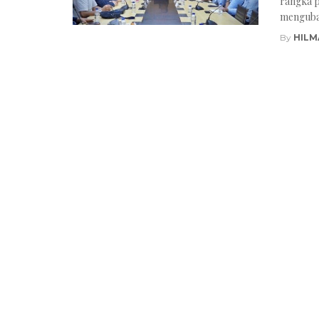
rangka p
mengubah
By
HILM
Posts
navigation