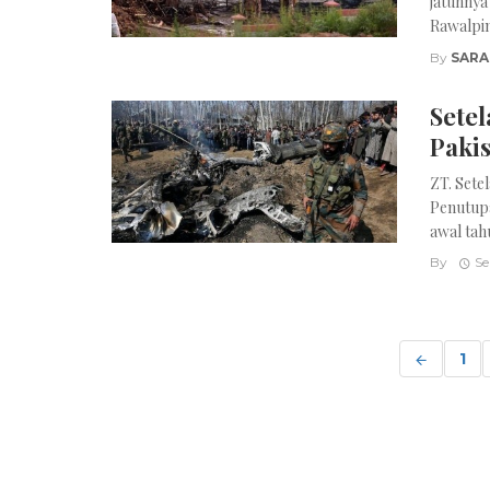
jatuhnya
Rawalpind
By
SARA
Setel
Paki
ZT. Sete
Penutupa
awal tahu
By
Se
Posts
navigation
1