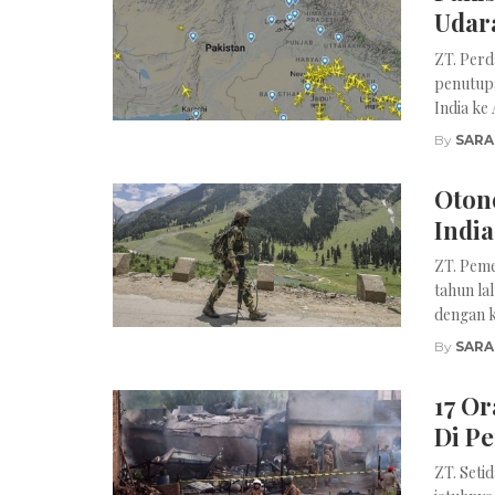
Udar
ZT. Per
penutupa
India ke 
By
SARA
Oton
India
ZT. Peme
tahun lal
dengan k
By
SARA
17 Or
Di P
ZT. Seti