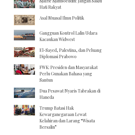
Sjafrie Sjamsoeddin: Jangan Sakiti
Hati Rakyat
Asal Muasal Ilmu Politik
Gangguan Kontrol Lalin Udara
Kacaukan Widwest
El-Sayed, Palestina, dan Peluang
Diplomasi Prabowo
FWK: Presiden dan Masyarakat
Perlu Gunakan Bahasa yang
Santun
Dua Pesawat Nyaris Tabrakan di
Haneda
Trump Batasi Hak
Kewarganegaraan Lewat
Kelahiran dan Larang “Wisata
Bersalin”