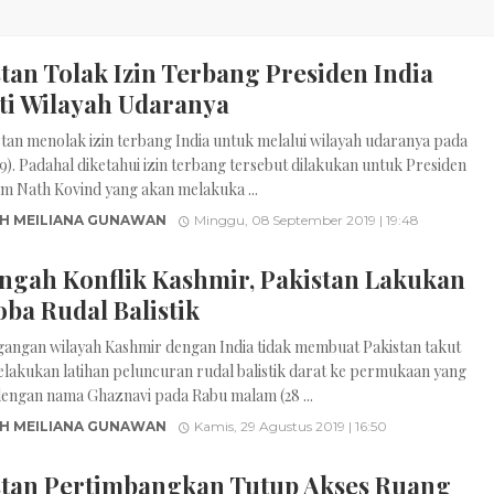
tan Tolak Izin Terbang Presiden India
ti Wilayah Udaranya
stan menolak izin terbang India untuk melalui wilayah udaranya pada
/9). Padahal diketahui izin terbang tersebut dilakukan untuk Presiden
am Nath Kovind yang akan melakuka ...
H MEILIANA GUNAWAN
Minggu, 08 September 2019 | 19:48
engah Konflik Kashmir, Pakistan Lakukan
oba Rudal Balistik
gangan wilayah Kashmir dengan India tidak membuat Pakistan takut
lakukan latihan peluncuran rudal balistik darat ke permukaan yang
dengan nama Ghaznavi pada Rabu malam (28 ...
H MEILIANA GUNAWAN
Kamis, 29 Agustus 2019 | 16:50
stan Pertimbangkan Tutup Akses Ruang