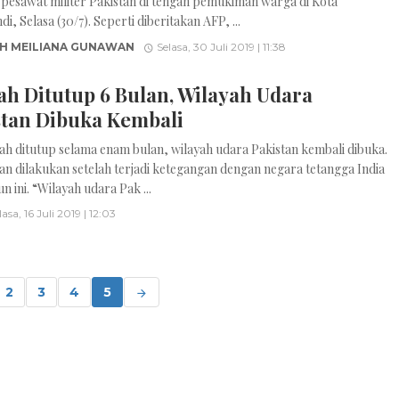
 pesawat militer Pakistan di tengah pemukiman warga di Kota
i, Selasa (30/7). Seperti diberitakan AFP, ...
H MEILIANA GUNAWAN
Selasa, 30 Juli 2019 | 11:38
ah Ditutup 6 Bulan, Wilayah Udara
stan Dibuka Kembali
lah ditutup selama enam bulan, wilayah udara Pakistan kembali dibuka.
n dilakukan setelah terjadi ketegangan dengan negara tetangga India
n ini. “Wilayah udara Pak ...
lasa, 16 Juli 2019 | 12:03
2
3
4
5