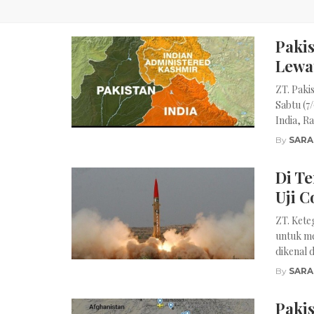
Pakis
Lewa
ZT. Paki
Sabtu (7
India, R
By
SARA
Di T
Uji C
ZT. Kete
untuk me
dikenal 
By
SARA
Paki