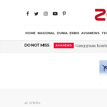
HOME
NASIONAL
DUNIA
EKBIS
AVIANEWS
TE
Gangguan Kontr
DO NOT MISS
AVIANEWS
El-Sayed, Palestin
DUNIA
FWK: Presiden d
NASIONAL
Dua Pesawat Nya
AVIANEWS
Trump Batasi Hak K
DUNIA
Sjafrie Sjamsoeddi
MILITER
Asal Muasal 
JAYA SUPRANA
46 Articles.