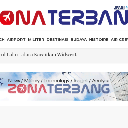
CH
AIRPORT
MILITER
DESTINASI
BUDAYA
HISTOIRE
AIR CR
ol Lalin Udara Kacaukan Widwest
a, dan Peluang Diplomasi Prabowo
an Masyarakat Perlu Gunakan Bahasa yang Santun
ris Tabrakan di Haneda
ewarganegaraan Lewat Kelahiran dan Larang “Wisata B
n: Jangan Sakiti Hati Rakyat
Ilmu Politik