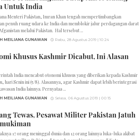
a Untuk India
dana Menteri Pakistan, Imran Khan tengah mempertimbangkan
n penuh ruang udara ke India dan memblokir jalur perdagangan darat
Afganistan melalui Pakistan. Hal tersebut ...
H MEILIANA GUNAWAN
Rabu, 28 Agustus 2019 | 10:24
omi Khusus Kashmir Dicabut, Ini Alasan
rintah India mencabut otonomi khusus yang diberikan kepada Kashmir
u, hari Senin ini (5/8). Alasannya, agar Kashmir dapat lebih berintegrasi
awasan India lainnya. Pernyataa ...
H MEILIANA GUNAWAN
Selasa, 06 Agustus 2019 | 00:15
ang Tewas, Pesawat Militer Pakistan Jatuh
emukiman
daknya 17 orang meninggal dunia dan 12 orang lainnya luka-luka akibat