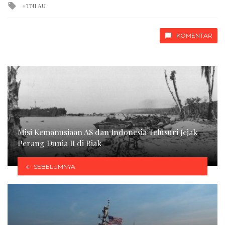
Tagged
TNI AU
with
KOMENTAR
Misi Kemanusiaan AS dan Indonesia Telusuri Jejak
Perang Dunia II di Biak
SEBELUMNYA