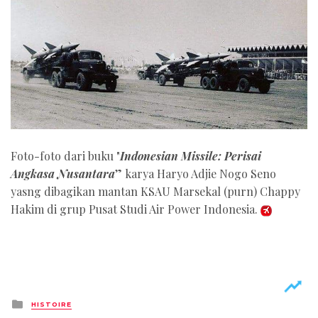
Foto-foto dari buku "
Indonesian Missile: Perisai
Angkasa Nusantara
” karya Haryo Adjie Nogo Seno
yasng dibagikan mantan KSAU Marsekal (purn) Chappy
Hakim di grup Pusat Studi Air Power Indonesia.
Posted
HISTOIRE
in