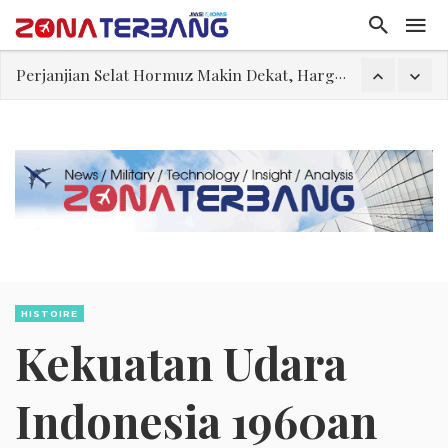
Pakar: Ekonomi Dekati Titik Hancur, Presiden: Tekanan Asing Jadi Pemicu Krisis
Gegara Stok Amunisi dan Rudal Menipis, Hubungan Presiden dan Menhan Dilaporkan Retak
Filsafat “Toy Story”
Abdul El-Sayed Selangkah Lagi Menuju Senat AS
Tiongkok Pamerkan Jet Pembom H-6N
Masuki Fase Penting, Ini Posisi Iran, AS, dan Oman dalam Perjanjian Selat Hormuz
Perjanjian Selat Hormuz Makin Dekat, Harga Minyak Mentah Melonjak Akibat Serangan Terbaru Houthi
HISTOIRE
Kekuatan Udara
Indonesia 1960an