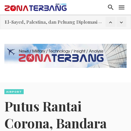
El-Sayed, Palestina, dan Peluang Diplomasi Prabowo
FWK: Presiden dan Masyarakat Perlu Gunakan Bahasa yang Santun
Dua Pesawat Nyaris Tabrakan di Haneda
Trump Batasi Hak Kewarganegaraan Lewat Kelahiran dan Larang “Wisata Bersalin”
Megaproyek Panas Bumi PT Star Energy Dikeluhkan Warga Lampung Barat, Rumah Rusak hingga Dugaan Pelanggaran Lingkungan
Asal Muasal Ilmu Politik
Gangguan Kontrol Lalin Udara Kacaukan Widwest
AIRPORT
Putus Rantai
Corona, Bandara