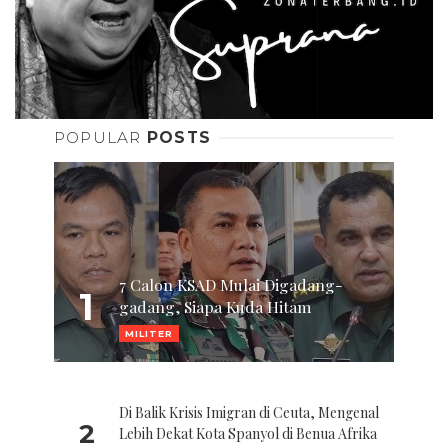
POPULAR
POSTS
7 Calon KSAD Mulai Digadang-
1
gadang, Siapa Kuda Hitam
MILITER
Di Balik Krisis Imigran di Ceuta, Mengenal
2
Lebih Dekat Kota Spanyol di Benua Afrika