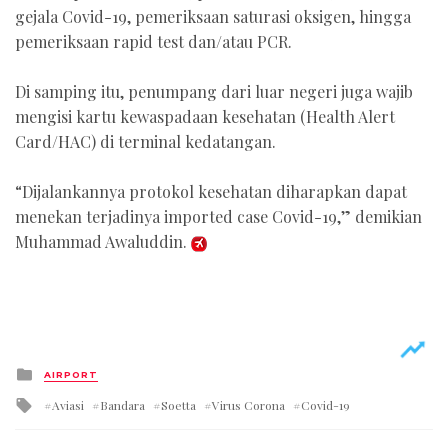
gejala Covid-19, pemeriksaan saturasi oksigen, hingga
pemeriksaan rapid test dan/atau PCR.
Di samping itu, penumpang dari luar negeri juga wajib
mengisi kartu kewaspadaan kesehatan (Health Alert
Card/HAC) di terminal kedatangan.
“Dijalankannya protokol kesehatan diharapkan dapat
menekan terjadinya imported case Covid-19,” demikian
Muhammad Awaluddin.
Posted
AIRPORT
in
Tagged
Aviasi
Bandara
Soetta
Virus Corona
Covid-19
with