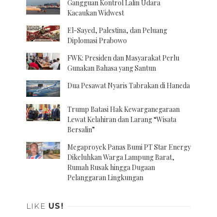
Gangguan Kontrol Lalin Udara
Kacaukan Widwest
El-Sayed, Palestina, dan Peluang
Diplomasi Prabowo
FWK: Presiden dan Masyarakat Perlu
Gunakan Bahasa yang Santun
Dua Pesawat Nyaris Tabrakan di Haneda
Trump Batasi Hak Kewarganegaraan
Lewat Kelahiran dan Larang “Wisata
Bersalin”
Megaproyek Panas Bumi PT Star Energy
Dikeluhkan Warga Lampung Barat,
Rumah Rusak hingga Dugaan
Pelanggaran Lingkungan
LIKE
US!