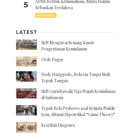
APBS Bentuk Kriminalisasi, Minta Hakim
5
Bebaskan Terdakwa
NASIONAL
LATEST
IKN Mengurai Benang Kusut
Pengentasan Kemiskinan
Orde Pagar
Dody Hanggodo, Bekerja Tanpa Riuh
Tepuk Tangan
IKN GarisBawahi Tiga Wajah Kemiskinan
di Indonesia
Teguh Bela Prabowo soal Senjata Nuklir
Iran, Situasi Hipotetikal “Game Theory”
Kearifan Diogenes