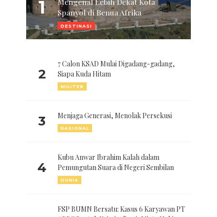
1
Mengenal Lebih Dekat Kota
Spanyol di Benua Afrika
DESTINASI
7 Calon KSAD Mulai Digadang-gadang,
2
Siapa Kuda Hitam
MILITER
Menjaga Generasi, Menolak Persekusi
3
NASIONAL
Kubu Anwar Ibrahim Kalah dalam
4
Pemungutan Suara di Negeri Sembilan
DUNIA
FSP BUMN Bersatu: Kasus 6 Karyawan PT