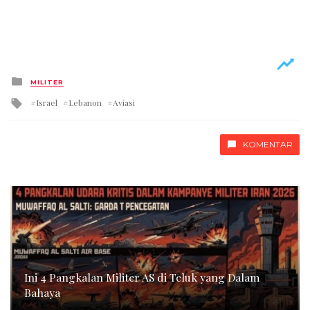
Posted
MILITER
in
Tagged
Israel
Lebanon
Aviasi
with
KOMENTAR
Ini 4 Pangkalan Militer AS di Teluk yang Dalam
Bahaya