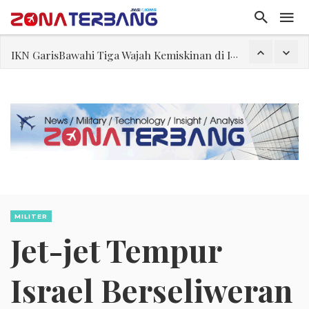
IKN GarisBawahi Tiga Wajah Kemiskinan di Indonesia
Teguh Bela Prabowo soal Senjata Nuklir Iran, Situasi Hipotetikal “Game Theory”
Kearifan Diogenes
Belajar dari kalah 3-0 dengan Vietnam: Sepak Bola Tidak Mengenal Jalan Pintas
IKN Mengurai Benang Kusut Pengentasan Kemiskinan
Orde Pagar
Dody Hanggodo, Bekerja Tanpa Riuh Tepuk Tangan
MILITER
Jet-jet Tempur
Israel Berseliweran