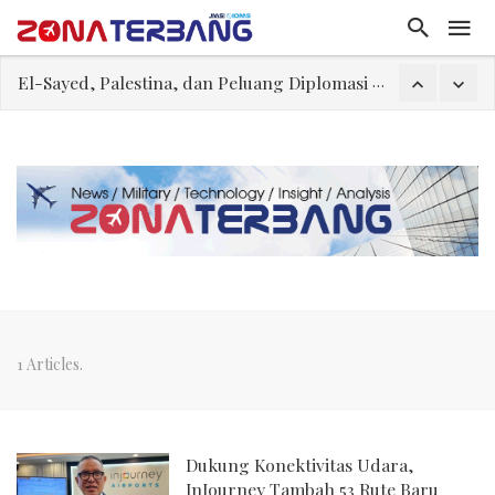
El-Sayed, Palestina, dan Peluang Diplomasi Prabowo
FWK: Presiden dan Masyarakat Perlu Gunakan Bahasa yang Santun
Dua Pesawat Nyaris Tabrakan di Haneda
Trump Batasi Hak Kewarganegaraan Lewat Kelahiran dan Larang “Wisata Bersalin”
Megaproyek Panas Bumi PT Star Energy Dikeluhkan Warga Lampung Barat, Rumah Rusak hingga Dugaan Pelanggaran Lingkungan
Asal Muasal Ilmu Politik
Gangguan Kontrol Lalin Udara Kacaukan Widwest
1 Articles.
Dukung Konektivitas Udara,
InJourney Tambah 53 Rute Baru