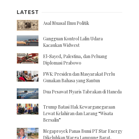
LATEST
Asal Muasal Ilmu Politik
Gangguan Kontrol Lalin Udara
Kacaukan Widwest
El-Sayed, Palestina, dan Peluang
Diplomasi Prabowo
FWK: Presiden dan Masyarakat Perlu
Gunakan Bahasa yang Santun
Dua Pesawat Nyaris Tabrakan di Haneda
Trump Batasi Hak Kewarganegaraan
Lewat Kelahiran dan Larang “Wisata
Bersalin”
Megaproyek Panas Bumi PT Star Energy
Dikeluhkan Warga Lampung Barat,