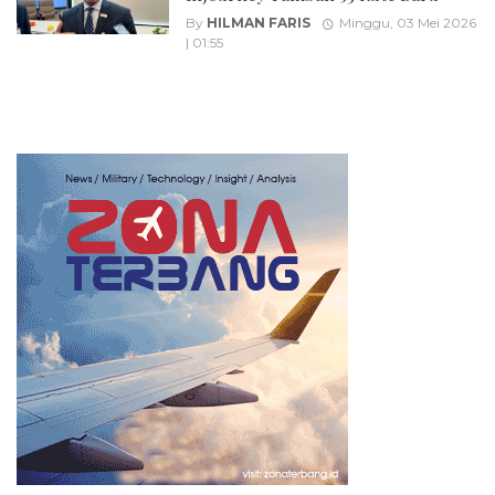
By
HILMAN FARIS
Minggu, 03 Mei 2026
| 01:55
Posts
navigation