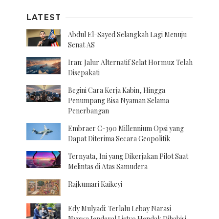
LATEST
Abdul El-Sayed Selangkah Lagi Menuju
Senat AS
Iran: Jalur Alternatif Selat Hormuz Telah
Disepakati
Begini Cara Kerja Kabin, Hingga
Penumpang Bisa Nyaman Selama
Penerbangan
Embraer C-390 Millennium Opsi yang
Dapat Diterima Secara Geopolitik
Ternyata, Ini yang Dikerjakan Pilot Saat
Melintas di Atas Samudera
Rajkumari Kaikeyi
Edy Mulyadi: Terlalu Lebay Narasi
Nyawa Jenderal Listyo Hendak Dihabisi