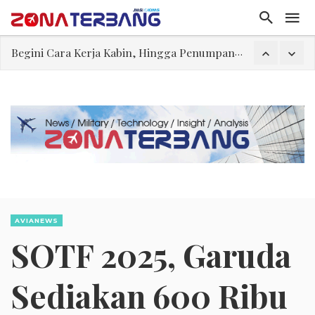
Begini Cara Kerja Kabin, Hingga Penumpang Bisa Nyaman Selama Penerbangan
Embraer C-390 Millennium Opsi yang Dapat Diterima Secara Geopolitik
Ternyata, Ini yang Dikerjakan Pilot Saat Melintas di Atas Samudera
Rajkumari Kaikeyi
Edy Mulyadi: Terlalu Lebay Narasi Nyawa Jenderal Listyo Hendak Dihabisi
Abdul El-Sayed Selangkah Lagi Menuju Senat AS
Iran: Jalur Alternatif Selat Hormuz Telah Disepakati
AVIANEWS
SOTF 2025, Garuda
Sediakan 600 Ribu