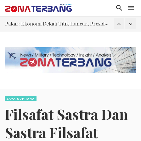
Pakar: Ekonomi Dekati Titik Hancur, Presiden: Tekanan Asing Jadi Pemicu Krisis
Gegara Stok Amunisi dan Rudal Menipis, Hubungan Presiden dan Menhan Dilaporkan Retak
Filsafat “Toy Story”
Abdul El-Sayed Selangkah Lagi Menuju Senat AS
Tiongkok Pamerkan Jet Pembom H-6N
Masuki Fase Penting, Ini Posisi Iran, AS, dan Oman dalam Perjanjian Selat Hormuz
Perjanjian Selat Hormuz Makin Dekat, Harga Minyak Mentah Melonjak Akibat Serangan Terbaru Houthi
JAYA SUPRANA
Filsafat Sastra Dan
Sastra Filsafat