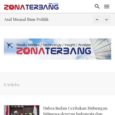
Asal Muasal Ilmu Politik
Gangguan Kontrol Lalin Udara Kacaukan Widwest
El-Sayed, Palestina, dan Peluang Diplomasi Prabowo
FWK: Presiden dan Masyarakat Perlu Gunakan Bahasa yang Santun
Dua Pesawat Nyaris Tabrakan di Haneda
Kedutaan Palestina Gelar Aksi Kerja Sukarela di Menteng sebagai Bentuk Terima Kasih kepada Indonesia
Sjafrie Sjamsoeddin: Jangan Sakiti Hati Rakyat
8 Articles.
Dubes Sudan Ceritakan Hubungan
Istimewa dengan Indonesia dan