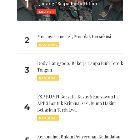
1
gadang, Siapa Kuda Hitam
MILITER
Menjaga Generasi, Menolak Persekusi
2
NASIONAL
Dody Hanggodo, Bekerja Tanpa Riuh Tepuk
3
Tangan
NASIONAL
FSP BUMN Bersatu: Kasus 6 Karyawan PT
APBS Bentuk Kriminalisasi, Minta Hakim
4
Bebaskan Terdakwa
NASIONAL
Keramahan Bukan Penyerahan Kedaulatan