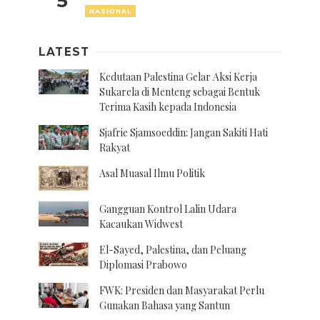
5
NASIONAL
LATEST
Kedutaan Palestina Gelar Aksi Kerja
Sukarela di Menteng sebagai Bentuk
Terima Kasih kepada Indonesia
Sjafrie Sjamsoeddin: Jangan Sakiti Hati
Rakyat
Asal Muasal Ilmu Politik
Gangguan Kontrol Lalin Udara
Kacaukan Widwest
El-Sayed, Palestina, dan Peluang
Diplomasi Prabowo
FWK: Presiden dan Masyarakat Perlu
Gunakan Bahasa yang Santun