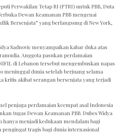
puti Perwakilan Tetap RI (PTRI) untuk PBB, Duta
t Terbuka Dewan Keamanan PBB mengenai
flik Bersenjata” yang berlangsung di New York,
idya Sadnovic menyampaikan kabar duka atas
 Pramudia. Anggota pasukan perdamaian
NIFIL di Lebanon tersebut mengembuskan napas
Rico meninggal dunia setelah berjuang selama
 kritis akibat serangan bersenjata yang terjadi
nel penjaga perdamaian keempat asal Indonesia
lankan tugas Dewan Keamanan PBB. Dubes Widya
an hanya menjadi kedukaan mendalam bagi
pengingat tragis bagi dunia internasional