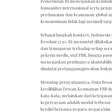
Pemerintah RI menegaskan kembal
humaniter internasional serta peng
perdamaian dan keamanan global aga
kemanusiaan tidak lagi menjadi targ
Sebagai langkah konkret, Indonesi
Resolusi 2730. RI menuntut dilakuk
dan transparan terhadap setiap se
pekerja medis, staf PBB, hingga pa
menegaskan pentingnya akuntabilita
dimintai pertanggungjawaban hukum
Menutup pernyataannya, Duta Besa
kredibilitas Dewan Keamanan PBB tid
kata-kata, melainkan dari ketegasa
kepercayaan adalah modal terbesar i
berdiri bersama negara-negara lain