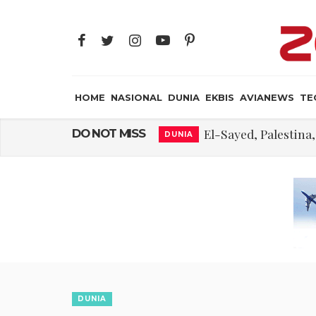
HOME
NASIONAL
DUNIA
EKBIS
AVIANEWS
TE
El-Sayed, Palestin
DO NOT MISS
DUNIA
FWK: Presiden d
NASIONAL
Dua Pesawat Nya
AVIANEWS
Trump Batasi Hak K
DUNIA
Megaproyek Panas Bu
NASIONAL
Asal Muasal 
JAYA SUPRANA
Gangguan Kontr
AVIANEWS
DUNIA