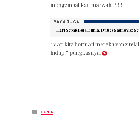
mengembalikan marwah PBB.
BACA JUGA
Hari Sepak Bola Dunia, Dubes Sadnovic: 
“Mari kita hormati mereka yang te
hidup,” pungkasnya.
Posted
DUNIA
in