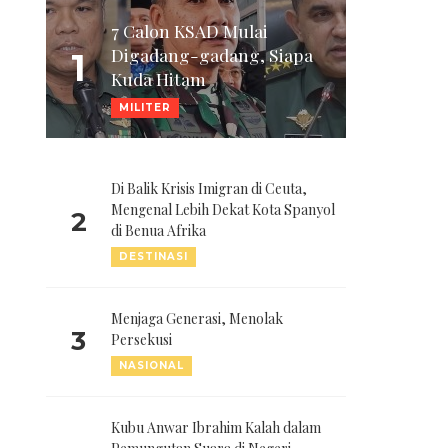
7 Calon KSAD Mulai
Digadang-gadang, Siapa
1
Kuda Hitam
MILITER
Di Balik Krisis Imigran di Ceuta,
Mengenal Lebih Dekat Kota Spanyol
2
di Benua Afrika
DESTINASI
Menjaga Generasi, Menolak
3
Persekusi
NASIONAL
Kubu Anwar Ibrahim Kalah dalam