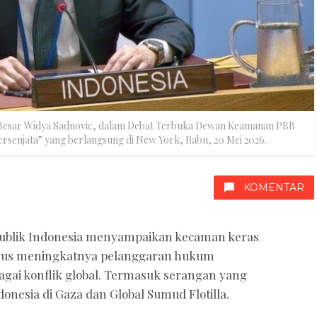
a Besar Widya Sadnovic, dalam Debat Terbuka Dewan Keamanan PBB
rsenjata” yang berlangsung di New York, Rabu, 20 Mei 2026.
KOMENTAR
ublik Indonesia menyampaikan kecaman keras
erus meningkatnya pelanggaran hukum
agai konflik global. Termasuk serangan yang
nesia di Gaza dan Global Sumud Flotilla.