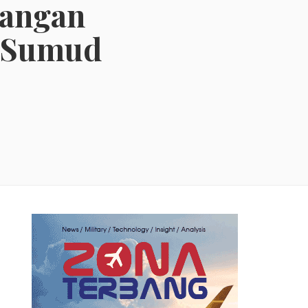
rangan
l Sumud