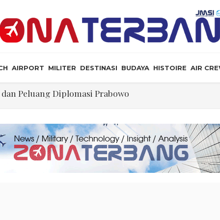
CH
AIRPORT
MILITER
DESTINASI
BUDAYA
HISTOIRE
AIR CR
a, dan Peluang Diplomasi Prabowo
an Masyarakat Perlu Gunakan Bahasa yang Santun
ris Tabrakan di Haneda
ewarganegaraan Lewat Kelahiran dan Larang “Wisata B
mi PT Star Energy Dikeluhkan Warga Lampung Barat, Rumah Rusak h
Ilmu Politik
ol Lalin Udara Kacaukan Widwest