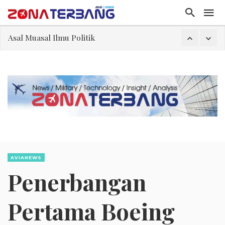
Asal Muasal Ilmu Politik
Gangguan Kontrol Lalin Udara Kacaukan Widwest
El-Sayed, Palestina, dan Peluang Diplomasi Prabowo
FWK: Presiden dan Masyarakat Perlu Gunakan Bahasa yang Santun
Dua Pesawat Nyaris Tabrakan di Haneda
Kedutaan Palestina Gelar Aksi Kerja Sukarela di Menteng sebagai Bentuk Terima Kasih kepada Indonesia
Sjafrie Sjamsoeddin: Jangan Sakiti Hati Rakyat
Asal Muasal Ilmu Politik
AVIANEWS
Penerbangan
Pertama Boeing