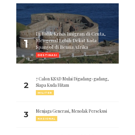
Di Balik Krisis Imigran di Ceuta,
1
Mengenal Lebih Dekat Kota
Spanyol di Benua Afrika
DESTINASI
7 Calon KSAD Mulai Digadang-gadang,
2
Siapa Kuda Hitam
MILITER
Menjaga Generasi, Menolak Persekusi
3
NASIONAL