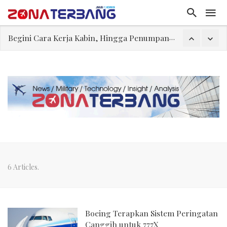
Begini Cara Kerja Kabin, Hingga Penumpang Bisa Nyaman Selama Penerbangan
Embraer C-390 Millennium Opsi yang Dapat Diterima Secara Geopolitik
Ternyata, Ini yang Dikerjakan Pilot Saat Melintas di Atas Samudera
Rajkumari Kaikeyi
Edy Mulyadi: Terlalu Lebay Narasi Nyawa Jenderal Listyo Hendak Dihabisi
Abdul El-Sayed Selangkah Lagi Menuju Senat AS
Iran: Jalur Alternatif Selat Hormuz Telah Disepakati
6 Articles.
Boeing Terapkan Sistem Peringatan
Canggih untuk 777X